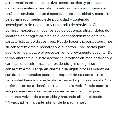
Su señoría considera que, a pesar de lo dicho por quien
a información en un dispositivo, como cookies, y procesamos
datos personales, como identificadores únicos e información
fuera líder de Ceuta Avanza, éste convocó a los medios de
estándar enviada por un dispositivo para publicidad y contenido
comunicación en las puertas de la sede policial ya que es
personalizado, medición de publicidad y contenido,
“absurdo pensar que el acusado pasó por casualidad por
investigación de audiencia y desarrollo de servicios.
Con su
la puerta de Comisaría y se encontró por casualidad con
permiso, nosotros y nuestros socios podemos utilizar datos de
localización geográfica precisa e identificación mediante las
los periodistas”.
características de dispositivos. Puede hacer clic para otorgarnos
su consentimiento a nosotros y a nuestros 1733 socios para
que llevemos a cabo el procesamiento previamente descrito. De
forma alternativa, puede acceder a información más detallada y
cambiar sus preferencias antes de otorgar o negar su
consentimiento.
Tenga en cuenta que algún procesamiento de
sus datos personales puede no requerir de su consentimiento,
pero usted tiene el derecho de rechazar tal procesamiento. Sus
preferencias se aplicarán solo a este sitio web. Puede cambiar
sus preferencias o retirar su consentimiento en cualquier
momento volviendo a este sitio y haciendo clic en el botón
"Privacidad" en la parte inferior de la página web.