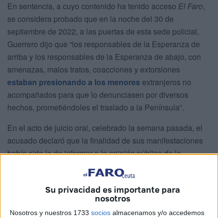
En sentencia, a cuyo contenido ha tenido acceso
El Faro
,
se considera probado que en la noche del 30 de
septiembre de 2022, a las puertas de esta sede policial,
Guerrero dijo que “los responsables de la Esperanza de
arriba y los responsables de la Esperanza de abajo, con
amenazas, malos tratos, coacciones y extorsiones
estaban presionando a los menores
extranjeros no
acompañados para que lo denunciasen por diversos
hechos, prometiéndoles el traslado a la Península”.
En el acto de juicio oral, celebrado la semana pasada, el
acusado declaró que la finalidad de sus manifestaciones
había sido la de informar a la opinión pública de la
campaña de desprestigio que existía contra él, recalcando
que nunca había faltado a la verdad y que contó lo que a él
Su privacidad es importante para
le dijeron los trabajadores del Centro y los
menores
que
nosotros
venían a su consulta.
Nosotros y nuestros 1733
socios
almacenamos y/o accedemos