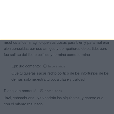
Lo peor que pudo hacer Guerrero es montar un partido político
para enfrentarse a Juan Vivas, eso ya está visto que no termina
bien.
Se me viene a la memoria el tema del padre Pedro, que fue
también una pieza muy importante en el Partido Popular durante
muchos años, imagino que sus cosas para bien y para mal eran
bien conocidas por sus amigos y compañeros de partido, pero
fue salirse del tiesto político y terminó como terminó
Epicuro
comentó:
hace 2 años
Que tu quieras sacar redito politico de los infortunios de los
demas solo muestra tu poca clase y calidad
Diazepam
comentó:
hace 2 años
Javi, enhorabuena...ya vendrán los siguientes, y espero que
con el mismo resultado.