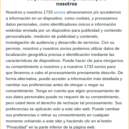
nosotros
comunicaciones intrusivas, pero lo cierto es que
las
llamadas spam
no han desaparecido
. De hecho, en
Nosotros y nuestros 1733
socios
almacenamos y/o accedemos
algunos casos, parecen haber evolucionado.
a información en un dispositivo, como cookies, y procesamos
datos personales, como identificadores únicos e información
estándar enviada por un dispositivo para publicidad y contenido
La protección de datos y sus límites
personalizado, medición de publicidad y contenido,
investigación de audiencia y desarrollo de servicios.
Con su
En el marco jurídico actual, existen leyes como la
Ley
permiso, nosotros y nuestros socios podemos utilizar datos de
Orgánica 3/2018
, más conocida como
Ley de Protección
localización geográfica precisa e identificación mediante las
características de dispositivos. Puede hacer clic para otorgarnos
de Datos Personales y garantía de los derechos
su consentimiento a nosotros y a nuestros 1733 socios para
digitales
, que regulan el tratamiento de datos personales
que llevemos a cabo el procesamiento previamente descrito. De
por parte de las empresas.
forma alternativa, puede acceder a información más detallada y
cambiar sus preferencias antes de otorgar o negar su
Según esta normativa, las compañías deben informar
consentimiento.
Tenga en cuenta que algún procesamiento de
claramente
cómo han obtenido los datos personales
de
sus datos personales puede no requerir de su consentimiento,
pero usted tiene el derecho de rechazar tal procesamiento. Sus
los usuarios, entre ellos el número de teléfono.
preferencias se aplicarán solo a este sitio web. Puede cambiar
sus preferencias o retirar su consentimiento en cualquier
El problema es que
los usuarios muchas veces ceden
momento volviendo a este sitio y haciendo clic en el botón
sus datos sin ser plenamente conscientes
. Al aceptar
"Privacidad" en la parte inferior de la página web.