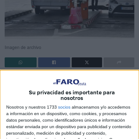
Imagen de archivo
Desde Izquierda Unida Ceuta condenamos rotundamente
las repatriaciones que se han hecho estos días al Reino
Su privacidad es importante para
de Marruecos de menores, incumpliendo flagrantemente la
nosotros
ley del menor, la constitución española, el derecho
Nosotros y nuestros 1733
socios
almacenamos y/o accedemos
europeo, los derechos humanos de los cuales España es
a información en un dispositivo, como cookies, y procesamos
garante filmadora y comprometida con ellos (muy al
datos personales, como identificadores únicos e información
contrario que el reino de marruecos), lamentamos que la
estándar enviada por un dispositivo para publicidad y contenido
señora Delegada del Gobierno que se supone que es
personalizado, medición de publicidad y contenido,