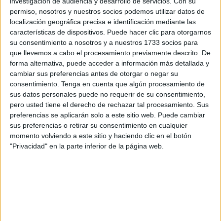
investigación de audiencia y desarrollo de servicios.
Con su
socialista y tiene en teoría unos valores cercanos a los
permiso, nosotros y nuestros socios podemos utilizar datos de
nuestros se enorgullezca de esta gran atrocidad, tanto el
localización geográfica precisa e identificación mediante las
defensor del pueblo como la fiscalía han mostrado su
características de dispositivos. Puede hacer clic para otorgarnos
preocupación por todo esto, no podemos entender como el
su consentimiento a nosotros y a nuestros 1733 socios para
que llevemos a cabo el procesamiento previamente descrito. De
ministerio del interior se posiciona a favor de los
forma alternativa, puede acceder a información más detallada y
postulados fascistas de Vox, quebrantar flagrantemente la
cambiar sus preferencias antes de otorgar o negar su
ley, entendemos que si en este país algún dirigente político
consentimiento.
Tenga en cuenta que algún procesamiento de
puede verse motivado a incumplir la ley pensando que
sus datos personales puede no requerir de su consentimiento,
pero usted tiene el derecho de rechazar tal procesamiento. Sus
estos niños hay que echarlos a su país de origen por ser
preferencias se aplicarán solo a este sitio web. Puede cambiar
un problema estacional en Ceuta, entendemos que los
sus preferencias o retirar su consentimiento en cualquier
desahucios también son un problema y no vemos ese
momento volviendo a este sitio y haciendo clic en el botón
mismo celo en romper con la ley para evitar que familias
"Privacidad" en la parte inferior de la página web.
enteras sean desahuciadas, la ley es un fundamento de
una democracia y no podemos ni debemos ponernos al
mismo nivel que una dictadura que incumple de forma
consciente los derechos humanos, vulnerar los derechos
humanos es ponerse al mismo nivel que el reino de