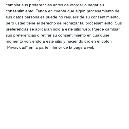
cambiar sus preferencias antes de otorgar o negar su
colectivos vulnerable. Aseguran que no les han informado
consentimiento.
Tenga en cuenta que algún procesamiento de
de cuándo será la fecha para el día de tal evento, en
sus datos personales puede no requerir de su consentimiento,
referencia a la "esperada coordinación" a la que se
pero usted tiene el derecho de rechazar tal procesamiento. Sus
refieren. "Esperemos que sea para el mes de noviembre o
preferencias se aplicarán solo a este sitio web. Puede cambiar
sus preferencias o retirar su consentimiento en cualquier
como muy tarde para enero de 2021", indican desde la
momento volviendo a este sitio y haciendo clic en el botón
formación política, que pide no dejar para el año que viene
"Privacidad" en la parte inferior de la página web.
lo que pueda hacerse ahora, pues este tipo de problemas,
dicen, deberían ser motivo de "reflexión sobre la agonía de
muchos ciudadanos" más allá de su nacionalidad, indican.
"Los seres humanos están amparados por esa constitución
que muchos dicen representar y defender. A la hora de la
verdad las actuaciones se ven no solo descubiertas si no
que no se atiende con la necesidad de la gravedad del
bienestar social que tendría que prestar los organismos
encargados en esta área", defienden desde Izquierda
Unida, que delega la responsabilidad en los encargados