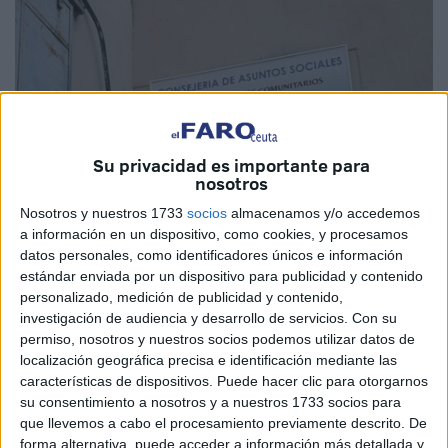
Su privacidad es importante para
nosotros
Nosotros y nuestros 1733
socios
almacenamos y/o accedemos
a información en un dispositivo, como cookies, y procesamos
datos personales, como identificadores únicos e información
estándar enviada por un dispositivo para publicidad y contenido
Imagen de Archivo
personalizado, medición de publicidad y contenido,
investigación de audiencia y desarrollo de servicios.
Con su
permiso, nosotros y nuestros socios podemos utilizar datos de
localización geográfica precisa e identificación mediante las
características de dispositivos. Puede hacer clic para otorgarnos
En un comunicado remitido a los medios de comunicación,
su consentimiento a nosotros y a nuestros 1733 socios para
Izquierda Unida
Ceuta exige la coordinación de
Asuntos
que llevemos a cabo el procesamiento previamente descrito. De
Sociales
y SEPE para ofrecer políticas de empleo a los
forma alternativa, puede acceder a información más detallada y