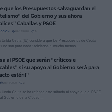
ce que los Presupuestos salvaguardan el
ntelismo" del Gobierno y sus ahora
lices" Caballas y PSOE
02/12/2020
ACCIÓN
0
a Unida Ceuta (IU) considera que los Presupuestos de Ceuta
1 no son para nada "solidarios ni mucho menos ...
isa al PSOE que serán "críticos e
cables" si su apoyo al Gobierno será para
acto estéril"
21/11/2020
2
a Unida Ceuta se ha referido este sábado al apoyo que el PSOE
al Gobierno de la Ciudad ...