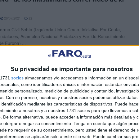
26/07/2021
22
forma Civil Sebta (Izquierda Unida Ceuta, Iniciativa Por Ceuta,
daluces, Asamblea Nacional Andaluza y Partido Renacimiento
de Europa) ...
erda Unida amenaza con una
Su privacidad es importante para nosotros
stación si no se autoriza la Fiesta del
icio
s 1731
socios
almacenamos y/o accedemos a información en un disposit
sonales, como identificadores únicos e información estándar enviada 
20/06/2021
19
ntenido personalizado, medición de publicidad y contenido, investigaci
os.
Con su permiso, nosotros y nuestros socios podemos utilizar datos 
a Unida y Plataforma Sebta han exigido que el Gobierno de la
identificación mediante las características de dispositivos. Puede hacer
rantice la fiesta del sacrificio de rito ...
ntimiento a nosotros y a nuestros 1731 socios para que llevemos a ca
. De forma alternativa, puede acceder a información más detallada y 
erda Unida, contra el "pirómano" Abascal:
e otorgar o negar su consentimiento.
Tenga en cuenta que algún proc
de no requerir de su consentimiento, pero usted tiene el derecho de r
no deja dudas ya de un prenazismo"
referencias se aplicarán solo a este sitio web. Puede cambiar sus pref