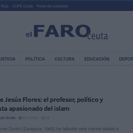
 Roja
COPE Ceuta
Portal del suscriptor
USTICIA
POLÍTICA
CULTURA
EDUCACIÓN
DEPO
e Jesús Flores: el profesor, político y
ista apasionado del islam
25/10/2022
JO OLIVA
13
ores Contín (Zaragoza, 1962) ha fallecido este martes debido a