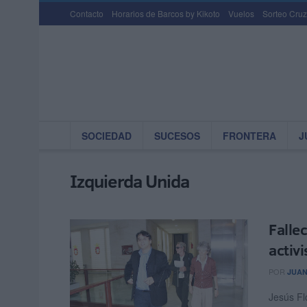
Contacto
Horarios de Barcos by Kikoto
Vuelos
Sorteo Cruz
SOCIEDAD
SUCESOS
FRONTERA
J
Izquierda Unida
Fallec
activ
POR
JUAN
Jesús Fl