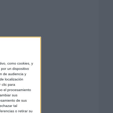
ivo, como cookies, y
por un dispositivo
ón de audiencia y
de localización
 clic para
bo el procesamiento
cambiar sus
esamiento de sus
echazar tal
erencias o retirar su