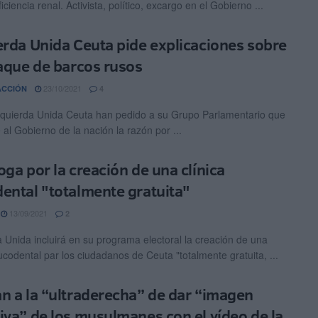
iciencia renal. Activista, político, excargo en el Gobierno ...
erda Unida Ceuta pide explicaciones sobre
raque de barcos rusos
23/10/2021
ACCIÓN
4
quierda Unida Ceuta han pedido a su Grupo Parlamentario que
 al Gobierno de la nación la razón por ...
oga por la creación de una clínica
ental "totalmente gratuita"
13/09/2021
2
a Unida incluirá en su programa electoral la creación de una
ucodental par los ciudadanos de Ceuta "totalmente gratuita, ...
n a la “ultraderecha” de dar “imagen
iva” de los musulmanes con el vídeo de la