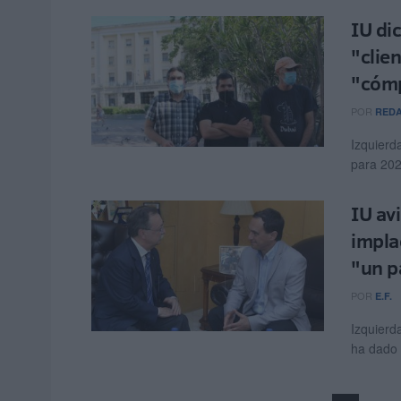
IU di
"clie
"cómp
POR
RED
Izquierd
para 202
IU av
impla
"un p
POR
E.F.
Izquierd
ha dado 