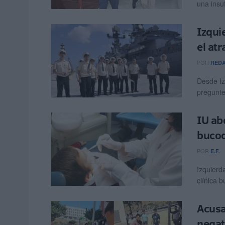
una insuf
Izqui
el at
POR
RED
Desde Iz
pregunte
IU ab
bucod
POR
E.F.
Izquierd
clínica b
Acusa
negat