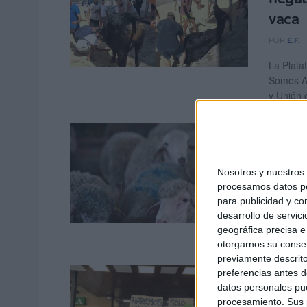
vaca
POR
E.F.
La Plata
Somos An
y Unión 
Izqui
manife
Sacrif
Nosotros y nuestro
procesamos datos per
POR
E.F.
para publicidad y co
desarrollo de servici
Izquierd
geográfica precisa e 
Ciudad ga
otorgarnos su conse
previamente descrito
Izqui
preferencias antes d
datos personales pue
"Vox 
procesamiento. Sus p