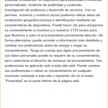
fines de control ideológico o planificación estratégica para
personalizado, medición de publicidad y contenido,
la consecución de objetivos exclusivamente electorales.
investigación de audiencia y desarrollo de servicios.
Con su
permiso, nosotros y nuestros socios podemos utilizar datos de
En la praxis política contemporánea, donde la
localización geográfica precisa e identificación mediante las
características de dispositivos. Puede hacer clic para otorgarnos
comunicación y la imagen juegan un papel central, la
su consentimiento a nosotros y a nuestros 1733 socios para
manipulación discursiva se ha vuelto una herramienta
que llevemos a cabo el procesamiento previamente descrito. De
habitual: se moldean narrativas, se exageran amenazas,
forma alternativa, puede acceder a información más detallada y
se instrumentalizan causas sociales, y se juega con
cambiar sus preferencias antes de otorgar o negar su
consentimiento.
Tenga en cuenta que algún procesamiento de
emociones colectivas para lograr adhesión sin debate real.
sus datos personales puede no requerir de su consentimiento,
El panorama no parece alejarse mucho de los métodos
pero usted tiene el derecho de rechazar tal procesamiento. Sus
utilizados por las sectas.
preferencias se aplicarán solo a este sitio web. Puede cambiar
sus preferencias o retirar su consentimiento en cualquier
Cuando desde sectores progresistas se critica una
momento volviendo a este sitio y haciendo clic en el botón
propuesta contra la segregación, suele deberse más a
"Privacidad" en la parte inferior de la página web.
disputas tácticas, identitarias o partidistas que a una
verdadera objeción de fondo, o a que una de las partes no
tiene nada de progresista. El lector debe tener esto muy,
pero que muy, presente.