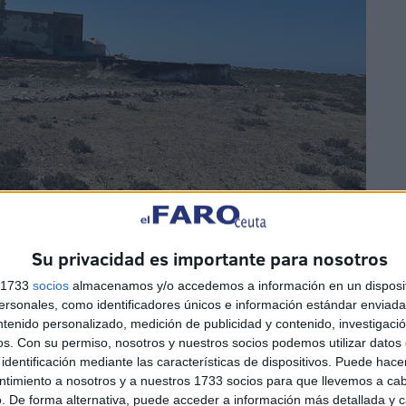
terio de Defensa
Su privacidad es importante para nosotros
Española se encarga de custodiar el islote
. Son
11
s 1733
socios
almacenamos y/o accedemos a información en un disposit
sonales, como identificadores únicos e información estándar enviada 
s, quienes residen allí para garantizar la soberanía del
ntenido personalizado, medición de publicidad y contenido, investigaci
ciones de rescate y salvamento, y preservar un entorno
os.
Con su permiso, nosotros y nuestros socios podemos utilizar datos 
 informa José Manuel Nieto para
COPE
, cuya delegación
identificación mediante las características de dispositivos. Puede hacer
ntimiento a nosotros y a nuestros 1733 socios para que llevemos a ca
. De forma alternativa, puede acceder a información más detallada y 