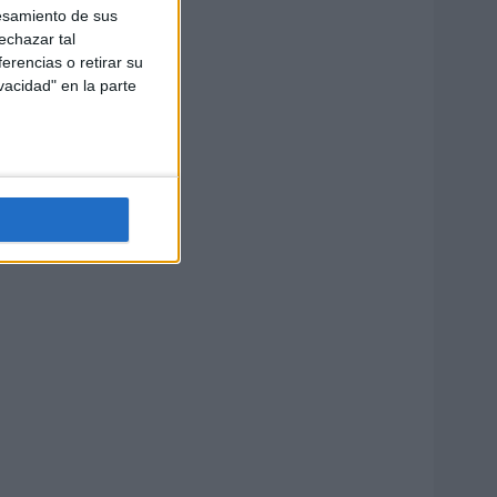
esamiento de sus
echazar tal
erencias o retirar su
vacidad" en la parte