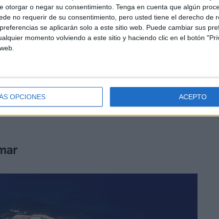
e otorgar o negar su consentimiento.
Tenga en cuenta que algún proc
de no requerir de su consentimiento, pero usted tiene el derecho de r
referencias se aplicarán solo a este sitio web. Puede cambiar sus pref
alquier momento volviendo a este sitio y haciendo clic en el botón "Pri
 web.
de Defensa, Margarita Robles, destacó la relevancia
unto neurálgico para la defensa nacional y el control
ncorporó el buque Arborme
, proporcionado por la
ÁS OPCIONES
ACEPTO
ilancia de la Reserva Marina Isla de Alborán y mejora la
 mar