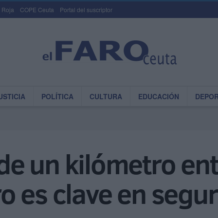
 Roja
COPE Ceuta
Portal del suscriptor
USTICIA
POLÍTICA
CULTURA
EDUCACIÓN
DEPO
e un kilómetro ent
o es clave en segu