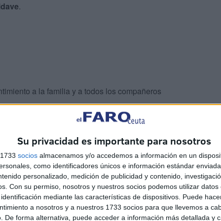
ldave
.
imiento a la familia y a todos los compañeros
Su privacidad es importante para nosotros
s 1733
socios
almacenamos y/o accedemos a información en un disposit
sonales, como identificadores únicos e información estándar enviada 
ntenido personalizado, medición de publicidad y contenido, investigaci
os.
Con su permiso, nosotros y nuestros socios podemos utilizar datos 
identificación mediante las características de dispositivos. Puede hacer
ntimiento a nosotros y a nuestros 1733 socios para que llevemos a ca
nocer el resultado de la
autopsia
que será determinante
. De forma alternativa, puede acceder a información más detallada y 