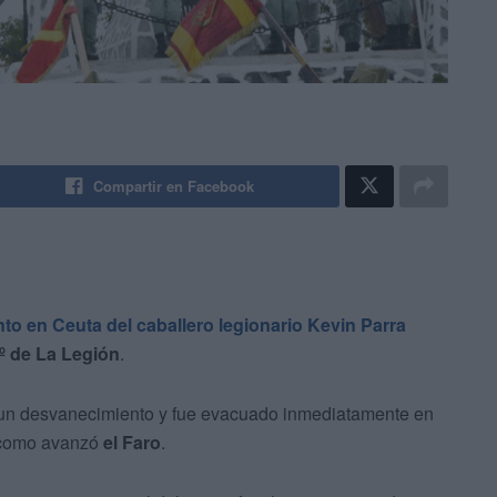
Compartir en Facebook
nto en Ceuta del caballero legionario Kevin Parra
º de La Legión
.
 un desvanecimiento y fue evacuado inmediatamente en
y como avanzó
el Faro
.