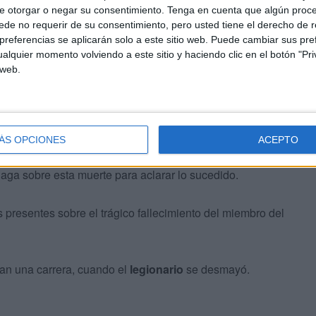
e otorgar o negar su consentimiento.
Tenga en cuenta que algún proc
o
.
de no requerir de su consentimiento, pero usted tiene el derecho de r
referencias se aplicarán solo a este sitio web. Puede cambiar sus pref
alquier momento volviendo a este sitio y haciendo clic en el botón "Pri
 web.
de nada se pudo hacer por salvar su vida.
ÁS OPCIONES
ACEPTO
aga sobre esta muerte para aclarar lo sucedido.
 presentes sobre el trágico fallecimiento del miembro del
an una carrera, cuando el
legionario
se desmayó.