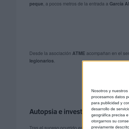
peque
, a pocos metros de la entrada a
García A
Desde la asociación
ATME
acompañan en el sent
legionarios
.
Nosotros y nuestro
procesamos datos per
para publicidad y co
Autopsia e investigación
desarrollo de servici
geográfica precisa e 
otorgarnos su conse
Tras el suceso ocurrido este martes queda por co
previamente descrito