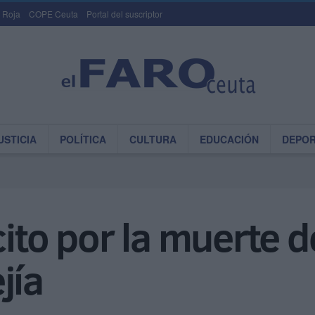
 Roja
COPE Ceuta
Portal del suscriptor
USTICIA
POLÍTICA
CULTURA
EDUCACIÓN
DEPO
cito por la muerte d
jía