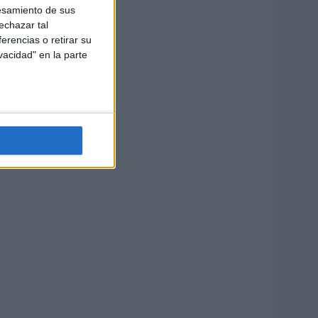
esamiento de sus
echazar tal
erencias o retirar su
vacidad" en la parte