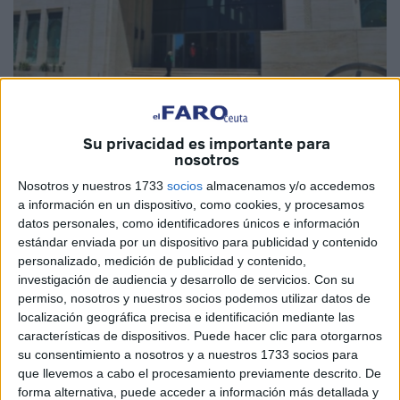
Imagen cedida
Su privacidad es importante para
nosotros
Nosotros y nuestros 1733
socios
almacenamos y/o accedemos
a información en un dispositivo, como cookies, y procesamos
El juez de instrucción del
Juzgado de Primera Instancia
datos personales, como identificadores únicos e información
estándar enviada por un dispositivo para publicidad y contenido
de Tetuán
ha iniciado la investigación de un intento de
personalizado, medición de publicidad y contenido,
tráfico de aproximadamente
tres
toneladas de hachís
investigación de audiencia y desarrollo de servicios.
Con su
ocurrido
en Beni Karrich
(Tetuán, Marruecos).
permiso, nosotros y nuestros socios podemos utilizar datos de
localización geográfica precisa e identificación mediante las
Según datos publicados por el medio 9avril.ma, fue
características de dispositivos. Puede hacer clic para otorgarnos
detenido un individuo
conocido con el apodo de
Erremili
,
su consentimiento a nosotros y a nuestros 1733 socios para
que llevemos a cabo el procesamiento previamente descrito. De
que se encontraba a bordo de un vehículo cargado con
forma alternativa, puede acceder a información más detallada y