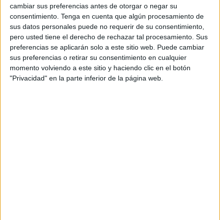
una gran cantidad de droga, después de una emboscada
cambiar sus preferencias antes de otorgar o negar su
de seguridad bien planificada.
consentimiento.
Tenga en cuenta que algún procesamiento de
sus datos personales puede no requerir de su consentimiento,
Durante la operación de detención,
el sospechoso
pero usted tiene el derecho de rechazar tal procesamiento. Sus
intentó huir
antes de ser rodeado y arrestado.
preferencias se aplicarán solo a este sitio web. Puede cambiar
sus preferencias o retirar su consentimiento en cualquier
Carga de la droga intervenida
momento volviendo a este sitio y haciendo clic en el botón
"Privacidad" en la parte inferior de la página web.
La carga de droga fue incautada y el interesado, puesto
bajo custodia policial a la espera de
profundizar la
investigación
bajo la supervisión de la
Fiscalía
competente, con el fin de esclarecer todas las
circunstancias y detalles del caso.
Durante el interrogatorio,
el detenido negó tener
conocimiento
del contenido del vehículo, afirmando que
era únicamente acompañante
del conductor; sin
embargo, la investigación continúa para verificar la
veracidad de estas declaraciones y determinar las