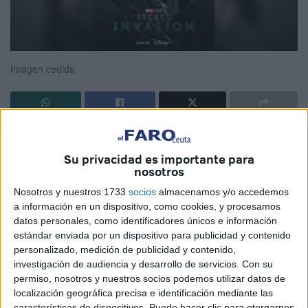
Imagen cedida
Nick Furia es, aún en su característica de humano sin
poderes, un personaje más que importante, podría decirse
Su privacidad es importante para
nosotros
que trascendente, en el universo Marvel. Interpretado por
Samuel L. Jackson, no se le imagina con otro rostro (en la
Nosotros y nuestros 1733
socios
almacenamos y/o accedemos
pantalla, puesto que en los cómics en los que se basa es
a información en un dispositivo, como cookies, y procesamos
datos personales, como identificadores únicos e información
de raza blanca), ha sido uno de los protagonistas con
estándar enviada por un dispositivo para publicidad y contenido
mayor carisma de las películas de Marvel, y ello tiene todo
personalizado, medición de publicidad y contenido,
el mérito si tenemos en cuenta los superhéroes tan
investigación de audiencia y desarrollo de servicios.
Con su
popularísimos con los que siempre se ha codeado…
permiso, nosotros y nuestros socios podemos utilizar datos de
localización geográfica precisa e identificación mediante las
Invasión secreta es una miniserie que vino este verano de
características de dispositivos. Puede hacer clic para otorgarnos