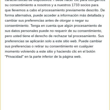
su consentimiento a nosotros y a nuestros 1733 socios para
la mano de Disney+, obviamente, y que puede ahora que
que llevemos a cabo el procesamiento previamente descrito. De
medio España tiene el tiempo suficiente, para dedicarle en
forma alternativa, puede acceder a información más detallada y
familia o solitario su visionado. Basada en una obra gráfica
cambiar sus preferencias antes de otorgar o negar su
de Brian Michael Bendis, con bastante éxito en su
consentimiento.
Tenga en cuenta que algún procesamiento de
sus datos personales puede no requerir de su consentimiento,
momento, narra la posibilidad de una conspiración de
pero usted tiene el derecho de rechazar tal procesamiento. Sus
espionaje que, obsesión estadounidense, plantea una
preferencias se aplicarán solo a este sitio web. Puede cambiar
posible guerra USA-Rusia que puede afectar al Mundo
sus preferencias o retirar su consentimiento en cualquier
como es obvio, y detrás de la cual andarían los
momento volviendo a este sitio y haciendo clic en el botón
"Privacidad" en la parte inferior de la página web.
alienígenas cambiaformas llamados Skrull. Ahí es nada.
El argumento, algo pueril en su conjunto, pone
metafóricamente el foco en la incapacidad de occidente
para prestar atención a su inmigración y las necesidades
que rodea el asunto, y posee la intriga lógica de una trama
de espías a la vez que acaba hartando un poco el recurso
de no saber quién es quién todo el rato y con todo el
mundo (teniendo en cuenta el poder de los citados skrull