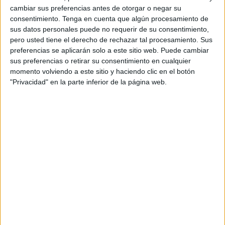
cambiar sus preferencias antes de otorgar o negar su
Según fuentes consultadas por el diario marroquí, todos
consentimiento.
Tenga en cuenta que algún procesamiento de
los afectados fueron trasladados de urgencia hasta el
sus datos personales puede no requerir de su consentimiento,
hospital regional de referencia, Saniat Ramel de Tetuán,
pero usted tiene el derecho de rechazar tal procesamiento. Sus
donde recibieron los tratamientos necesarios para atender
preferencias se aplicarán solo a este sitio web. Puede cambiar
sus preferencias o retirar su consentimiento en cualquier
esta dolencia.
momento volviendo a este sitio y haciendo clic en el botón
"Privacidad" en la parte inferior de la página web.
Press Tetouan
, así como fuentes locales, apuntan a que el
motivo se debe a una comida rápida que se preparó desde
un restaurante de Tetuán para las fuerzas de seguridad
que tenían la misión de apagar.
A pesar de la merma que puede suponer la baja de estas
decenas de efectivos de las Fuerzas Auxiliares de
Marruecos que participaban en las labores de extinción,
los equipos de emergencia marroquíes
ya han controlado
en un 90 por ciento los incendios forestales
declarados
desde el pasado miércoles en cinco provincias del norte
de Marruecos y han arrasado por el momento más de