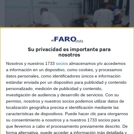
Su privacidad es importante para
nosotros
Nosotros y nuestros 1733
socios
almacenamos y/o accedemos
Imagen de archivo
a información en un dispositivo, como cookies, y procesamos
datos personales, como identificadores únicos e información
estándar enviada por un dispositivo para publicidad y contenido
personalizado, medición de publicidad y contenido,
investigación de audiencia y desarrollo de servicios.
Con su
Decenas de miembros de las Fuerzas Auxiliares de
permiso, nosotros y nuestros socios podemos utilizar datos de
Marruecos que se afanan en apagar la ola de incendios
localización geográfica precisa e identificación mediante las
que queman parte del norte del país han sufrido una grave
características de dispositivos. Puede hacer clic para otorgarnos
intoxicación en Jabal al-Habib, según publica el medio de
su consentimiento a nosotros y a nuestros 1733 socios para
que llevemos a cabo el procesamiento previamente descrito. De
comunicación
Press Tetouan
.
forma alternativa, puede acceder a información más detallada y