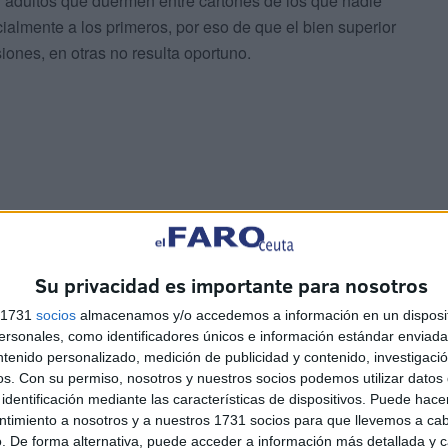
 adultos que duermen entre cartones de los que nadie
cialmente a los primeros, por eso de que el bien superior
ones, en otras no resulta oportuno.
tra forma, reconociendo lo que pasa, hablando de cómo
dor, comparando los datos oficiales que se difunden con
siadas ocasiones al descubierto.
Su privacidad es importante para nosotros
s 1731
socios
almacenamos y/o accedemos a información en un disposit
sonales, como identificadores únicos e información estándar enviada 
ntenido personalizado, medición de publicidad y contenido, investigaci
os.
Con su permiso, nosotros y nuestros socios podemos utilizar datos 
identificación mediante las características de dispositivos. Puede hacer
ntimiento a nosotros y a nuestros 1731 socios para que llevemos a ca
. De forma alternativa, puede acceder a información más detallada y 