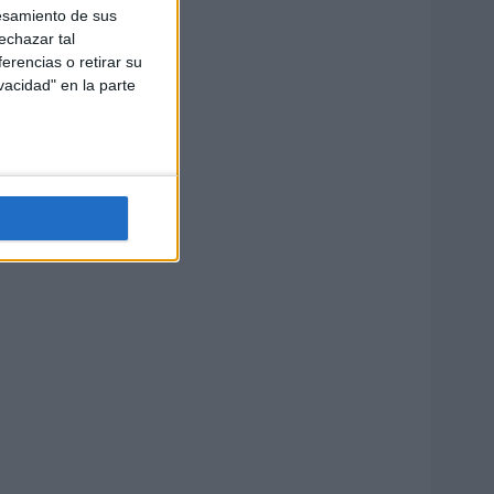
esamiento de sus
echazar tal
erencias o retirar su
vacidad" en la parte