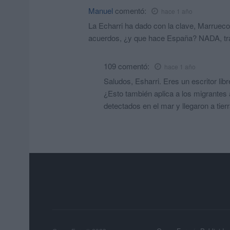
Manuel
comentó:
hace 1 año
La Echarri ha dado con la clave, Marrueco
acuerdos, ¿y que hace España? NADA, trag
109
comentó:
hace 1 año
Saludos, Esharri. Eres un escritor li
¿Esto también aplica a los migrantes 
detectados en el mar y llegaron a tier