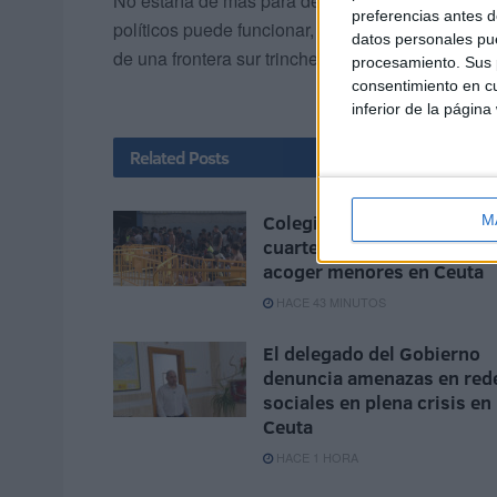
No estaría de más para dejar de construir realid
preferencias antes d
políticos puede funcionar, pero no cuando la tr
datos personales pue
de una frontera sur trinchera.
procesamiento. Sus p
consentimiento en cu
inferior de la página
Related
Posts
Colegios en vez de
M
cuarteles, la solución para
acoger menores en Ceuta
HACE 43 MINUTOS
El delegado del Gobierno
denuncia amenazas en red
sociales en plena crisis en
Ceuta
HACE 1 HORA