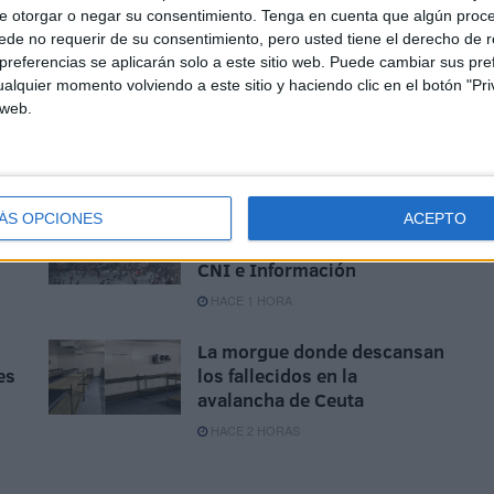
ades paralelas. Si interesa apañar números a intereses
e otorgar o negar su consentimiento.
Tenga en cuenta que algún proc
ansparencia que nos vendieron buscaba narrar la verdad
de no requerir de su consentimiento, pero usted tiene el derecho de r
referencias se aplicarán solo a este sitio web. Puede cambiar sus pref
alquier momento volviendo a este sitio y haciendo clic en el botón "Pri
 web.
Marlaska contra las cuerdas
ÁS OPCIONES
ACEPTO
tras dejar en evidencia al
CNI e Información
HACE 1 HORA
La morgue donde descansan
es
los fallecidos en la
avalancha de Ceuta
HACE 2 HORAS