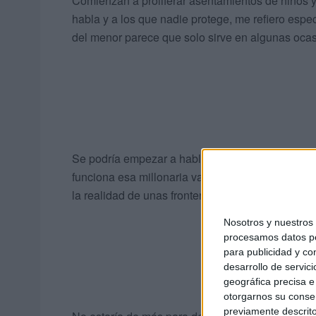
Comienzan a proliferar asentamientos de niños y
habla y a los que nadie protege, me refiero espe
del menor parece que solo sirve en algunas ocasi
Se podría empezar a hablar de inmigración de o
funciona esa millonaria valla que parece un cola
la realidad de unas fronteras que están en dema
Nosotros y nuestro
procesamos datos per
para publicidad y co
desarrollo de servici
geográfica precisa e 
otorgarnos su conse
previamente descrito