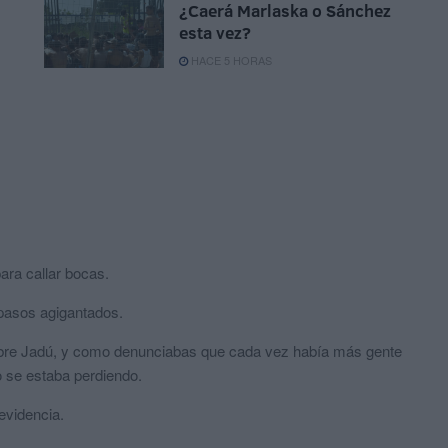
¿Caerá Marlaska o Sánchez
esta vez?
HACE 5 HORAS
ra callar bocas.
 pasos agigantados.
sobre Jadú, y como denunciabas que cada vez había más gente
o se estaba perdiendo.
evidencia.