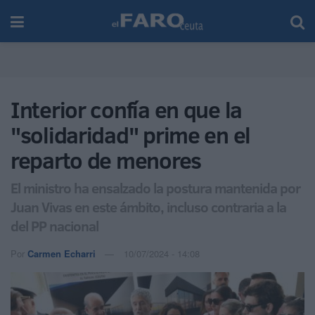
Interior confía en que la
"solidaridad" prime en el
reparto de menores
El ministro ha ensalzado la postura mantenida por
Juan Vivas en este ámbito, incluso contraria a la
del PP nacional
Por
Carmen Echarri
10/07/2024 - 14:08