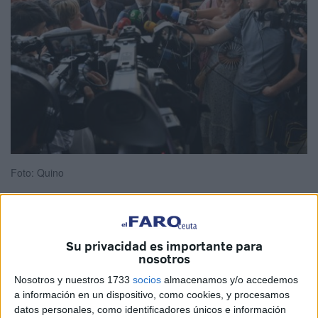
Foto: Quino
El ministro del Interior,
Fernando Grande-Marlaska
,
Su privacidad es importante para
nosotros
confía en que haya un acuerdo para la reforma del artículo
35 de la
Ley de Extranjería
porque “es la manifestación
Nosotros y nuestros 1733
socios
almacenamos y/o accedemos
a información en un dispositivo, como cookies, y procesamos
del principio de solidaridad entre conjuntos de nuestro
datos personales, como identificadores únicos e información
país”, ha dicho en su visita a Ceuta.