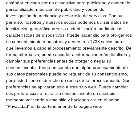
estándar enviada por un dispositivo para publicidad y contenido
personalizado, medición de publicidad y contenido,
“Sabéis que la cuestión migratoria, aquí en Ceuta como en
investigación de audiencia y desarrollo de servicios.
Con su
Canarias, lo sabéis mejor que en cualquier otro sitio, es
permiso, nosotros y nuestros socios podemos utilizar datos de
una cuestión compleja, que exige de una gestión a corto,
localización geográfica precisa e identificación mediante las
medio y largo plazo a una cooperación y colaboración
características de dispositivos. Puede hacer clic para otorgarnos
su consentimiento a nosotros y a nuestros 1733 socios para
bilateral pero también con la UE con los países de origen y
que llevemos a cabo el procesamiento previamente descrito. De
tránsito”, ha explicado.
forma alternativa, puede acceder a información más detallada y
cambiar sus preferencias antes de otorgar o negar su
“Uno de los principios que han definido el pacto migratorio
consentimiento.
Tenga en cuenta que algún procesamiento de
aprobado durante la presencia española el pasado mes de
sus datos personales puede no requerir de su consentimiento,
diciembre es el principio de solidaridad entre los 27
pero usted tiene el derecho de rechazar tal procesamiento. Sus
preferencias se aplicarán solo a este sitio web. Puede cambiar
estados de la
Unión Europea
. Creo que mal nos van a ver
sus preferencias o retirar su consentimiento en cualquier
en Europa, en parámetros de solidaridad, si entre nosotros
momento volviendo a este sitio y haciendo clic en el botón
mismos, entre las 17 comunidades autónomas y las 2
"Privacidad" en la parte inferior de la página web.
ciudades autónomas, no somos capaces de practicar ese
principio de solidaridad”, ha destacado.
“Espero y deseo que,
en la tarde de hoy
la propuesta de