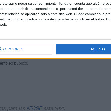
e otorgar o negar su consentimiento.
Tenga en cuenta que algún proc
e las cuales 92 se reservan para la modalidad de
de no requerir de su consentimiento, pero usted tiene el derecho de r
bio de escala, y 400 plazas en la Escala de Suboficiales
referencias se aplicarán solo a este sitio web. Puede cambiar sus pref
alquier momento volviendo a este sitio y haciendo clic en el botón "Pri
 web.
 período de formación previo al acceso a Policía Nacional
lazas
con la anticipación necesaria, ya que hacerlo más
procesos selectivos y retrasa la incorporación de los
ÁS OPCIONES
ACEPTO
so imprescindible para la adecuada prestación de los
enen encomendados, lo que hace perentoria la
 empleo público.
azas para las
#FCSE
este 2025