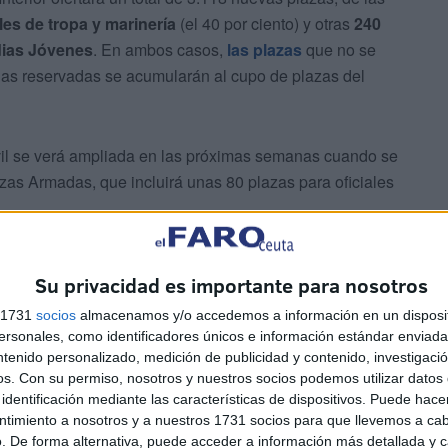
les de tropa y marinería
(el 40 por ciento) y otras
240
dias Jóvenes
. En ambos casos,
las plazas
que no se
ias reservadas se acumularán al cupo de plazas del
ivil se verá ampliada en las próximas semanas cuando se
zas Armadas, que incluirá unas 80 plazas para oficiales
Su privacidad es importante para nosotros
s 1731
socios
almacenamos y/o accedemos a información en un disposit
sonales, como identificadores únicos e información estándar enviada 
ntenido personalizado, medición de publicidad y contenido, investigaci
Civil
os.
Con su permiso, nosotros y nuestros socios podemos utilizar datos 
identificación mediante las características de dispositivos. Puede hacer
ntimiento a nosotros y a nuestros 1731 socios para que llevemos a ca
a Guardia Civil, el real decreto autoriza la
convocatoria
. De forma alternativa, puede acceder a información más detallada y 