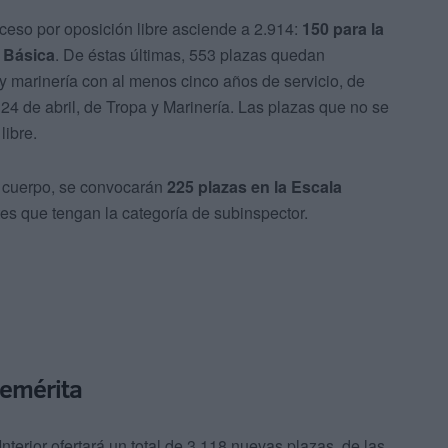
acceso por oposición libre asciende a 2.914:
150 para la
a Básica
. De éstas últimas, 553 plazas quedan
 y marinería con al menos cinco años de servicio, de
 24 de abril, de Tropa y Marinería. Las plazas que no se
libre.
el cuerpo, se convocarán
225 plazas en la Escala
tes que tengan la categoría de subinspector.
nemérita
l Interior ofertará un total de 3.118 nuevas plazas, de las