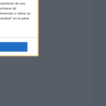
esamiento de sus
echazar tal
erencias o retirar su
vacidad" en la parte