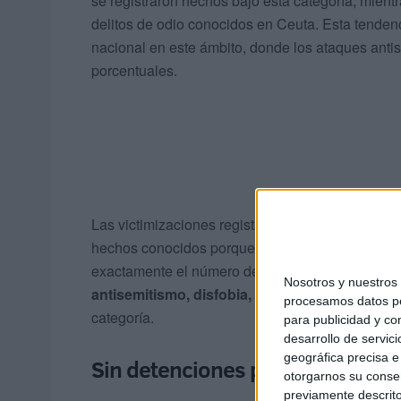
se registraron hechos bajo esta categoría, mient
delitos de odio conocidos en Ceuta. Esta tenden
nacional en este ámbito, donde los ataques ant
porcentuales.
Las victimizaciones registradas en Ceuta durante 
hechos conocidos porque un mismo incidente pued
exactamente el número de casos con el de person
Nosotros y nuestro
antisemitismo, disfobia, ideología, racismo o
procesamos datos per
categoría.
para publicidad y co
desarrollo de servici
geográfica precisa e 
Sin detenciones por parte de la
otorgarnos su conse
previamente descrito