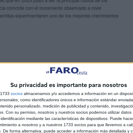
ras que en 2025 pasó a ser la principal causa de los
cia coincide con el incremento observado a nivel
isemitas experimentaron uno de los mayores crecimientos
2025 fueron cinco. Esta cifra es inferior al número de
e generar varios registros policiales o no coincidir
Su privacidad es importante para nosotros
as afectadas. Las víctimas se distribuyeron entre
s 1733
socios
almacenamos y/o accedemos a información en un disposit
 xenofobia
y resto de incidentes, con un caso en cada
sonales, como identificadores únicos e información estándar enviada 
ntenido personalizado, medición de publicidad y contenido, investigaci
os.
Con su permiso, nosotros y nuestros socios podemos utilizar datos 
identificación mediante las características de dispositivos. Puede hacer
s Fuerzas de Seguridad
ntimiento a nosotros y a nuestros 1733 socios para que llevemos a ca
. De forma alternativa, puede acceder a información más detallada y 