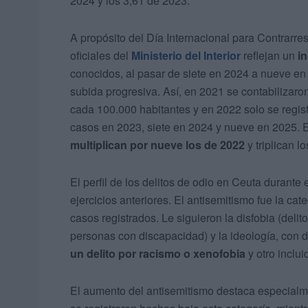
2024 y los 3,61 de 2023.
A propósito del Día Internacional para Contrarres
oficiales del
Ministerio del Interior
reflejan un
i
conocidos, al pasar de siete en 2024 a nueve en 2
subida progresiva. Así, en 2021 se contabilizaro
cada 100.000 habitantes y en 2022 solo se regis
casos en 2023, siete en 2024 y nueve en 2025. 
multiplican por nueve los de 2022
y triplican l
El perfil de los delitos de odio en Ceuta durante 
ejercicios anteriores. El antisemitismo fue la c
casos registrados. Le siguieron la disfobia (deli
personas con discapacidad) y la ideología, con 
un delito por racismo o xenofobia
y otro inclui
El aumento del antisemitismo destaca especialme