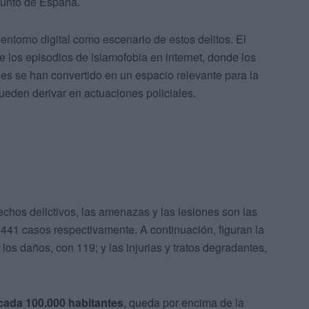
junto de España.
ntorno digital como escenario de estos delitos. El
e los episodios de islamofobia en internet, donde los
les se han convertido en un espacio relevante para la
eden derivar en actuaciones policiales.
chos delictivos, las amenazas y las lesiones son las
441 casos respectivamente. A continuación, figuran la
os daños, con 119; y las injurias y tratos degradantes,
 cada 100.000 habitantes
, queda por encima de la