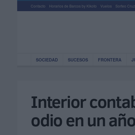
Contacto
Horarios de Barcos by Kikoto
Vuelos
Sorteo Cruz
SOCIEDAD
SUCESOS
FRONTERA
J
Interior conta
odio en un añ