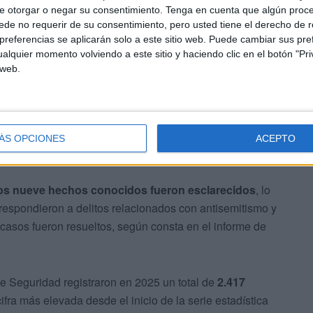
e otorgar o negar su consentimiento.
Tenga en cuenta que algún proc
es no se tradujo en detenciones o investigaciones durante
de no requerir de su consentimiento, pero usted tiene el derecho de r
e
cero personas arrestadas en Ceuta por delitos de
referencias se aplicarán solo a este sitio web. Puede cambiar sus pref
das en 2024 por hechos relacionados con creencias o
alquier momento volviendo a este sitio y haciendo clic en el botón "Pri
o o xenofobia.
 web.
ÁS OPCIONES
ACEPTO
los nueve hechos conocidos fueron esclarecidos
, lo
espondieron a delitos relacionados con antisemitismo y
 casos fueron resueltos, según consta en el informe de
de Seguridad registraron en 2025 un total de
2.417
 cifra más elevada desde el inicio de la serie estadística