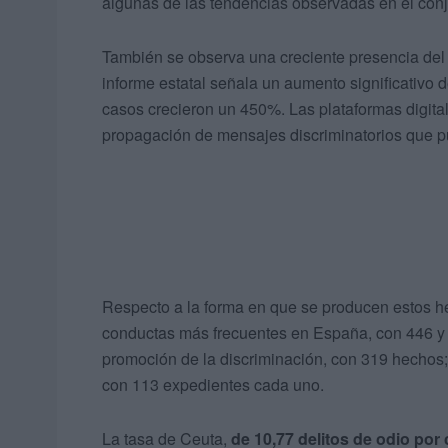
algunas de las tendencias observadas en el con
También se observa una creciente presencia del e
informe estatal señala un aumento significativo d
casos crecieron un 450%. Las plataformas digita
propagación de mensajes discriminatorios que pu
Respecto a la forma en que se producen estos he
conductas más frecuentes en España, con 446 y 
promoción de la discriminación, con 319 hechos; l
con 113 expedientes cada uno.
La tasa de Ceuta,
de 10,77 delitos de odio por