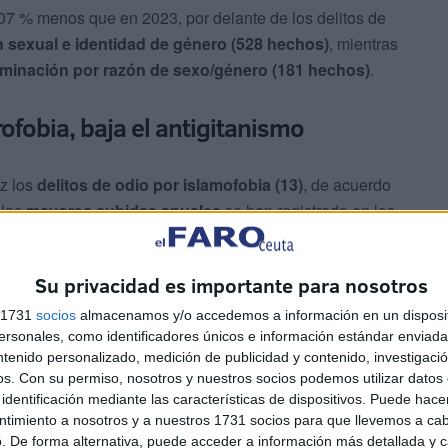
,07 % menos que en 2023, por delante de los delitos de
n sexual e identidad de género (528 hechos)
, mientras
iminación por razón de sexo/género (181 hechos)
.
ofobia, baja el antigitanismo
z los
delitos de odio por islamofobia (13)
, de acuerdo
 las
mayores subidas anuales
se han registrado en los
ás; la
aporofobia (33%)
y los relativos a las creencias y
Su privacidad es importante para nosotros
ayores caídas frente a 2023 en los delitos de
odio por
s 1731
socios
almacenamos y/o accedemos a información en un disposit
sonales, como identificadores únicos e información estándar enviada 
, un 51%
menos y la
disfobia
(discriminación hacia las
ntenido personalizado, medición de publicidad y contenido, investigaci
ad), que
disminuye un 36%
.
os.
Con su permiso, nosotros y nuestros socios podemos utilizar datos 
identificación mediante las características de dispositivos. Puede hacer
ntimiento a nosotros y a nuestros 1731 socios para que llevemos a ca
. De forma alternativa, puede acceder a información más detallada y 