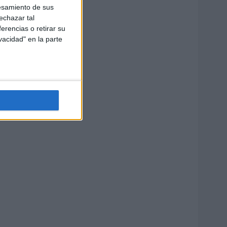
esamiento de sus
echazar tal
erencias o retirar su
vacidad" en la parte