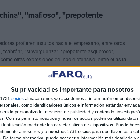
ochina", "mafioso", "prepotente
doras profieren insultos hacia el empresario, entre otros
", "cabrón", "sinvergüenza", "prepotente asqueroso",
í como otras expresiones de índole ofensivo, entre ellas la
as". También lanzan ofensas contra la pareja de su
Su privacidad es importante para nosotros
io de averiguar quiénes eran las instigadoras de la
s 1731
socios
almacenamos y/o accedemos a información en un disposit
, una de las participantes en el chat facilitó
sonales, como identificadores únicos e información estándar enviada 
es a su superior. Siete secretarias del grupo de
ntenido personalizado, medición de publicidad y contenido, investigaci
disciplinario por parte de la empresa.
os.
Con su permiso, nosotros y nuestros socios podemos utilizar datos 
identificación mediante las características de dispositivos. Puede hacer
ntimiento a nosotros y a nuestros 1731 socios para que llevemos a ca
 insultos
. De forma alternativa, puede acceder a información más detallada y 