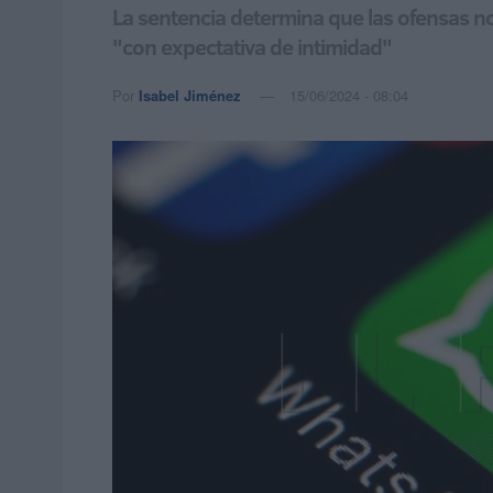
La sentencia determina que las ofensas n
"con expectativa de intimidad"
Por
Isabel Jiménez
15/06/2024 - 08:04