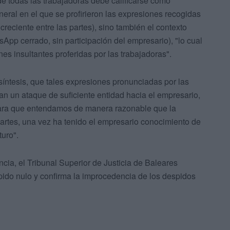
de todas las trabajadoras debe calificarse como
eral en el que se profirieron las expresiones recogidas
creciente entre las partes), sino también el contexto
App cerrado, sin participación del empresario), "lo cual
es insultantes proferidas por las trabajadoras".
 síntesis, que tales expresiones pronunciadas por las
n un ataque de suficiente entidad hacia el empresario,
para que entendamos de manera razonable que la
partes, una vez ha tenido el empresario conocimiento de
turo".
ncia, el Tribunal Superior de Justicia de Baleares
spido nulo y confirma la improcedencia de los despidos