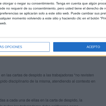
e otorgar o negar su consentimiento.
Tenga en cuenta que algún proc
de no requerir de su consentimiento, pero usted tiene el derecho de r
do que su despido fuera calificado de nulo, mientras que
referencias se aplicarán solo a este sitio web. Puede cambiar sus pref
 jueza de instancia lo calificó finalmente de
alquier momento volviendo a este sitio y haciendo clic en el botón "Pri
s no todas las participantes en la reivindicación de los
 web.
lo lo fueron las que se expresaron en términos
ÁS OPCIONES
ACEPTO
 en las cartas de despido a las trabajadoras "no revisten
spido disciplinario de la misma, atendiendo al contexto en
as a cada una de ellas en la carta de despido, la