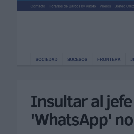
Contacto
Horarios de Barcos by Kikoto
Vuelos
Sorteo Cruz
SOCIEDAD
SUCESOS
FRONTERA
J
Insultar al jef
'WhatsApp' no 