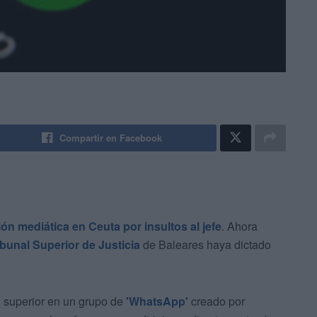
Compartir en Facebook
ón mediática en Ceuta por insultos al jefe
. Ahora
ibunal Superior de Justicia
de Baleares haya dictado
n superior en un grupo de
'WhatsApp'
creado por