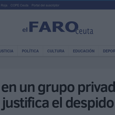
 Roja
COPE Ceuta
Portal del suscriptor
USTICIA
POLÍTICA
CULTURA
EDUCACIÓN
DEPO
e en un grupo priva
justifica el despido