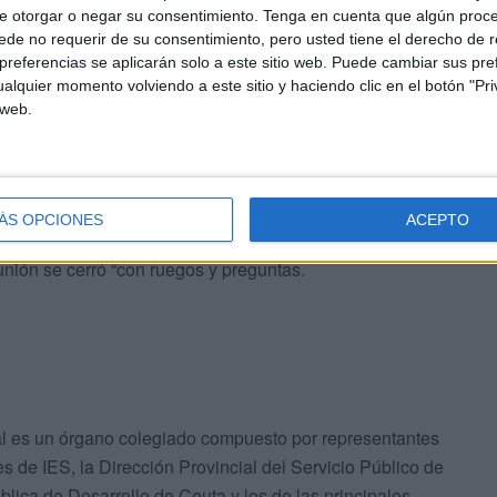
local y nacional, asunto que corrió de la mano del director
e otorgar o negar su consentimiento.
Tenga en cuenta que algún proc
de no requerir de su consentimiento, pero usted tiene el derecho de r
referencias se aplicarán solo a este sitio web. Puede cambiar sus pref
alquier momento volviendo a este sitio y haciendo clic en el botón "Pri
 web.
ron y argumentaron su propuesta de oferta de
ÁS OPCIONES
ACEPTO
2-2023. A continuación se debatió “sobre diferentes
eunión se cerró “con ruegos y preguntas.
l es un órgano colegiado compuesto por representantes
es de IES, la Dirección Provincial del Servicio Público de
lica de Desarrollo de Ceuta y los de las principales