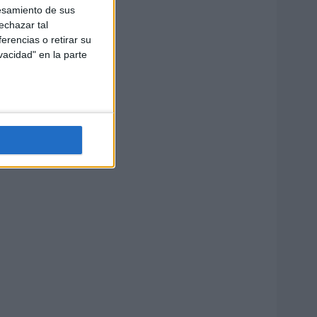
esamiento de sus
echazar tal
erencias o retirar su
vacidad" en la parte