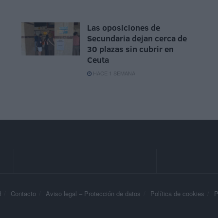
Las oposiciones de
Secundaria dejan cerca de
30 plazas sin cubrir en
Ceuta
HACE 1 SEMANA
d
Contacto
Aviso legal – Protección de datos
Política de cookies
P