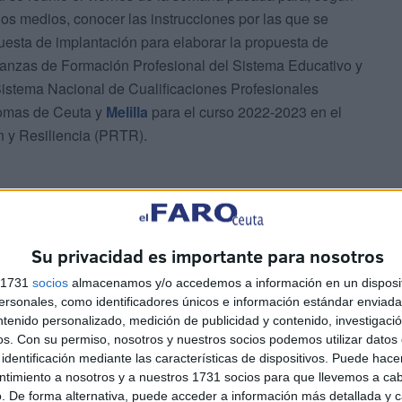
os medios, conocer las instrucciones por las que se
uesta de implantación para elaborar la propuesta de
ñanzas de Formación Profesional del Sistema Educativo y
Sistema Nacional de Cualificaciones Profesionales
nomas de Ceuta y
Melilla
para el curso 2022-2023 en el
 y Resiliencia (PRTR).
Su privacidad es importante para nosotros
situación actual de los estudios de Formación
s 1731
socios
almacenamos y/o accedemos a información en un disposit
Familia Profesional y Ciclo Formativo: oferta y demanda
sonales, como identificadores únicos e información estándar enviada 
tancia; titulados por promoción; sesgo de género e
ntenido personalizado, medición de publicidad y contenido, investigaci
el módulo de Formación en Centros de Trabajo”.
os.
Con su permiso, nosotros y nuestros socios podemos utilizar datos 
identificación mediante las características de dispositivos. Puede hacer
ntimiento a nosotros y a nuestros 1731 socios para que llevemos a ca
rospección de mercado y necesidades del sector
. De forma alternativa, puede acceder a información más detallada y 