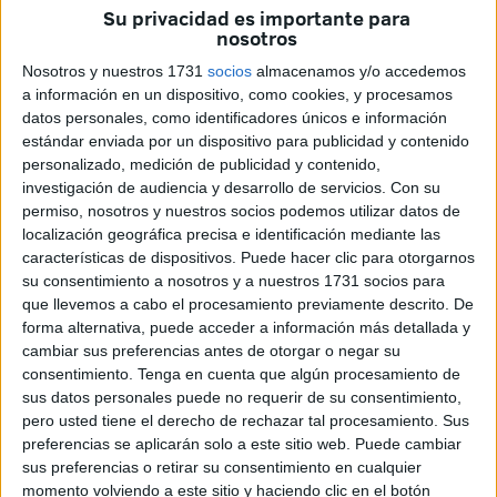
organismo, Alfonso Grande, ha realizado una serie de
Su privacidad es importante para
recomendaciones a las personas que solicitarán esta
nosotros
prestación
.
Nosotros y nuestros 1731
socios
almacenamos y/o accedemos
a información en un dispositivo, como cookies, y procesamos
Puede acceder a toda la información sobre el Ingreso
datos personales, como identificadores únicos e información
Mínimo Vital (IMV) aquí.
estándar enviada por un dispositivo para publicidad y contenido
personalizado, medición de publicidad y contenido,
La primera de ellas se centra en que las personas que
investigación de audiencia y desarrollo de servicios.
Con su
permiso, nosotros y nuestros socios podemos utilizar datos de
cobran la prestación con hijo a cargo, lo que se denomina
localización geográfica precisa e identificación mediante las
normalmente “los puntos” recomendarles que ellos, de
características de dispositivos. Puede hacer clic para otorgarnos
momento, no hagan la petición porque se les reconocerá,
su consentimiento a nosotros y a nuestros 1731 socios para
con casi toda seguridad, de oficio por parte de la
que llevemos a cabo el procesamiento previamente descrito. De
forma alternativa, puede acceder a información más detallada y
Seguridad Social. A estos ciudadanos les indica que
cambiar sus preferencias antes de otorgar o negar su
esperen a que reciban un SMS o una resolución por parte
consentimiento.
Tenga en cuenta que algún procesamiento de
del organismo, ya que la idea es que el próximo día 26 de
sus datos personales puede no requerir de su consentimiento,
este mes tengan realizado el ingreso en su cuenta
pero usted tiene el derecho de rechazar tal procesamiento. Sus
corriente. A ellos les dice que si para finales de mes o
preferencias se aplicarán solo a este sitio web. Puede cambiar
sus preferencias o retirar su consentimiento en cualquier
primeros de julio no han recibido ninguna noticia entonces
momento volviendo a este sitio y haciendo clic en el botón