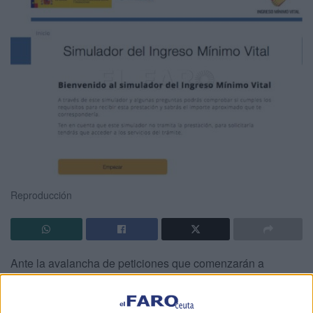
Reproducción
Ante la avalancha de peticiones que comenzarán a
recibirse a partir del próximo día 15 de junio en las oficinas
del
INSS
de Ceuta, por parte del director provincial de este