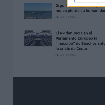
Orgullo de un pueblo que
nunca pierde su humanida
HACE 1 HORA
El PP denuncia en el
Parlamento Europeo la
"inacción" de Sánchez ant
la crisis de Ceuta
HACE 2 HORAS