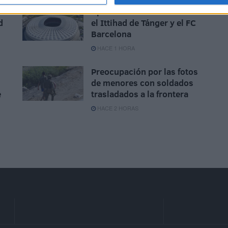
Aplazado el amistoso entre
d
el Ittihad de Tánger y el FC
Barcelona
HACE 1 HORA
Preocupación por las fotos
de menores con soldados
e
trasladados a la frontera
HACE 2 HORAS