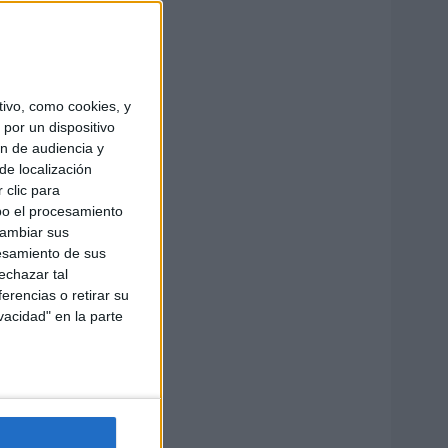
ivo, como cookies, y
por un dispositivo
ón de audiencia y
de localización
 clic para
bo el procesamiento
cambiar sus
esamiento de sus
echazar tal
erencias o retirar su
vacidad" en la parte