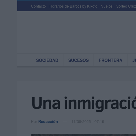
Contacto
Horarios de Barcos by Kikoto
Vuelos
Sorteo Cruz
SOCIEDAD
SUCESOS
FRONTERA
J
Una inmigraci
Por
Redacción
11/08/2025 - 07:19