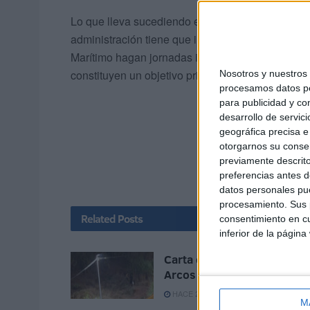
Lo que lleva sucediendo en Ceuta durante varios
administración tiene que implicarse con recursos
Marítimo hagan jornadas inhumanas, sin descans
constituyen un objetivo prioritario de acción sobre
Nosotros y nuestro
procesamos datos per
para publicidad y co
desarrollo de servici
geográfica precisa e 
otorgarnos su conse
previamente descrito
preferencias antes d
datos personales pue
procesamiento. Sus p
Related
Posts
consentimiento en cu
inferior de la página
Carta de los vecinos de
Arcos Quebrados
HACE 27 MINUTOS
M