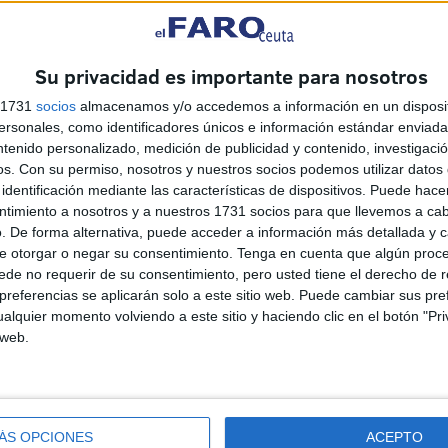
 días consecutivos no debe ser obviado sin más. La
 suficientes, sin forzar a que unidades como el Servicio
Su privacidad es importante para nosotros
o, ante la presión continua de personas en el mar que
 cualquier otro servicio.
s 1731
socios
almacenamos y/o accedemos a información en un disposit
sonales, como identificadores únicos e información estándar enviada 
ntenido personalizado, medición de publicidad y contenido, investigaci
os.
Con su permiso, nosotros y nuestros socios podemos utilizar datos 
identificación mediante las características de dispositivos. Puede hacer
ntimiento a nosotros y a nuestros 1731 socios para que llevemos a ca
. De forma alternativa, puede acceder a información más detallada y 
e otorgar o negar su consentimiento.
Tenga en cuenta que algún proc
de no requerir de su consentimiento, pero usted tiene el derecho de r
referencias se aplicarán solo a este sitio web. Puede cambiar sus pref
alquier momento volviendo a este sitio y haciendo clic en el botón "Pri
 web.
Disparos en el Príncipe y un
herido por arma blanca
HACE 28 MINUTOS
ÁS OPCIONES
ACEPTO