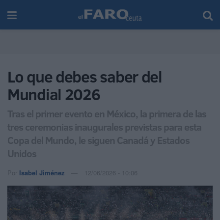
Lo que debes saber del
Mundial 2026
Tras el primer evento en México, la primera de las
tres ceremonias inaugurales previstas para esta
Copa del Mundo, le siguen Canadá y Estados
Unidos
Por
Isabel Jiménez
12/06/2026 - 10:06