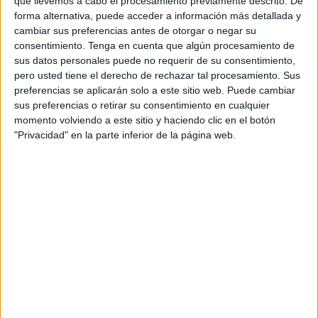
que llevemos a cabo el procesamiento previamente descrito. De
forma alternativa, puede acceder a información más detallada y
Entre los artistas que pisaron el césped del Estadio Azteca
cambiar sus preferencias antes de otorgar o negar su
destacaron la banda
Maná
con su clásico 'Oye mi amor',
consentimiento.
Tenga en cuenta que algún procesamiento de
Danny Ocean
interpretando 'Partidazo', y la colaboración
sus datos personales puede no requerir de su consentimiento,
pero usted tiene el derecho de rechazar tal procesamiento. Sus
de
Belinda y Los Ángeles Azules
.
preferencias se aplicarán solo a este sitio web. Puede cambiar
sus preferencias o retirar su consentimiento en cualquier
El evento también incluyó presentaciones de
J. Balvin
,
momento volviendo a este sitio y haciendo clic en el botón
David Guetta
y una emotiva actuación de
Andrea Bocelli
.
"Privacidad" en la parte inferior de la página web.
La interpretación del himno de México estuvo a cargo de
Alejandro Fernández
.