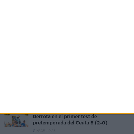
2030 junto a España y Marruecos
HACE 10 HORAS
El Ceuta, a la espera de José Ángel
Jurado del Dépor
HACE 11 HORAS
Horario y dónde ver el XII Trofeo de
Feria: un Ceuta-Málaga para terminar la
pretemporada
HACE 14 HORAS
Milagros Tolón defiende que la final del
Mundial 2030 se juegue en España: "Nos
la merecemos"
HACE 20 HORAS
Derrota en el primer test de
pretemporada del Ceuta B (2-0)
HACE 2 DÍAS