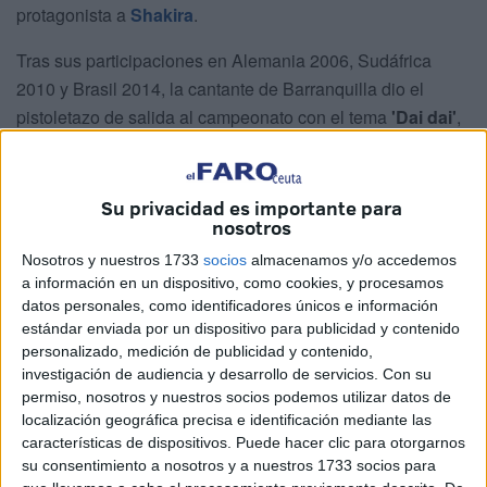
protagonista a
Shakira
.
Tras sus participaciones en Alemania 2006, Sudáfrica
2010 y Brasil 2014, la cantante de Barranquilla dio el
pistoletazo de salida al campeonato con el tema
'Dai dai'
,
interpretado junto al artista nigeriano
Burna Boy
.
La actuación puso a bailar a todo el estadio antes del
Su privacidad es importante para
primer encuentro oficial entre México y Sudáfrica, que
nosotros
terminó con victoria para el conjunto anfitrión.
Nosotros y nuestros 1733
socios
almacenamos y/o accedemos
a información en un dispositivo, como cookies, y procesamos
Un despliegue de estrellas en el
datos personales, como identificadores únicos e información
estándar enviada por un dispositivo para publicidad y contenido
césped mexicano
personalizado, medición de publicidad y contenido,
investigación de audiencia y desarrollo de servicios.
Con su
Pero, también hay que destacar que la inauguración no
permiso, nosotros y nuestros socios podemos utilizar datos de
localización geográfica precisa e identificación mediante las
solo contó con la presencia de la colombiana, sino que
características de dispositivos. Puede hacer clic para otorgarnos
ofreció un desfile de talento internacional que amenizó la
su consentimiento a nosotros y a nuestros 1733 socios para
previa del torneo.