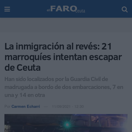
La inmigración al revés: 21
marroquíes intentan escapar
de Ceuta
Han sido localizados por la Guardia Civil de
madrugada a bordo de dos embarcaciones, 7 en
una y 14 en otra
Por
Carmen Echarri
11/09/2021 - 12:30