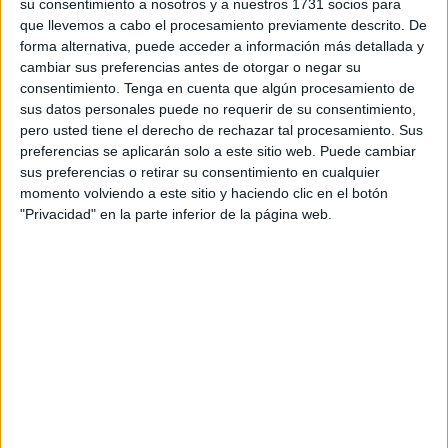
localizadas en plena travesía y trasladadas a la base del
su consentimiento a nosotros y a nuestros 1731 socios para
que llevemos a cabo el procesamiento previamente descrito. De
puerto deportivo
.
forma alternativa, puede acceder a información más detallada y
cambiar sus preferencias antes de otorgar o negar su
Es la inmigración al revés, la encarnada por quienes
consentimiento.
Tenga en cuenta que algún procesamiento de
pretenden escapar de Ceuta, ciudad a la que previamente
sus datos personales puede no requerir de su consentimiento,
han llegado de manera clandestina, echando mano de
pero usted tiene el derecho de rechazar tal procesamiento. Sus
embarcaciones para cruzar el Estrecho a las que acceden
preferencias se aplicarán solo a este sitio web. Puede cambiar
sus preferencias o retirar su consentimiento en cualquier
por sus propios medios o son robadas por otros que se las
momento volviendo a este sitio y haciendo clic en el botón
entregan a cambio de un dinero. La concentración de un
"Privacidad" en la parte inferior de la página web.
elevado número de personas en nuestra ciudad y su
deseo de marchar de aquí ante el temor a cualquier
posible deportación incide directamente en la presión que,
prácticamente a diario, se registra en el mar.
Estas salidas de
marroquíes
no entienden de edad.
Intentan escapar no solo adultos sino también menores de
edad, hombres o mujeres. Y el hecho de que haya quienes
lo consigan supone el auténtico efecto llamada para que