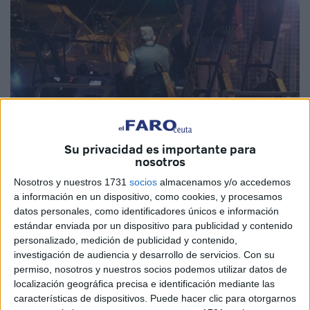
Imagen de archivo
Su privacidad es importante para
nosotros
Nosotros y nuestros 1731
socios
almacenamos y/o accedemos
a información en un dispositivo, como cookies, y procesamos
Hasta 21 marroquíes han intentado esta madrugada salir
datos personales, como identificadores únicos e información
de Ceuta en embarcaciones que han sido interceptadas
estándar enviada por un dispositivo para publicidad y contenido
por el Servicio Marítimo de la
Guardia Civil
. En una de las
personalizado, medición de publicidad y contenido,
investigación de audiencia y desarrollo de servicios.
Con su
intervenciones se localizó a 7 personas y en otra a 14,
permiso, nosotros y nuestros socios podemos utilizar datos de
habiendo partido ambas de diferentes puntos de la ciudad
localización geográfica precisa e identificación mediante las
con ánimo de llegar a la Península. Las dos fueron
características de dispositivos. Puede hacer clic para otorgarnos