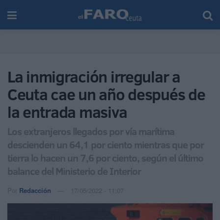
La inmigración irregular a
Ceuta cae un año después de
la entrada masiva
Los extranjeros llegados por vía marítima
descienden un 64,1 por ciento mientras que por
tierra lo hacen un 7,6 por ciento, según el último
balance del Ministerio de Interior
Por
Redacción
17/05/2022 - 11:07