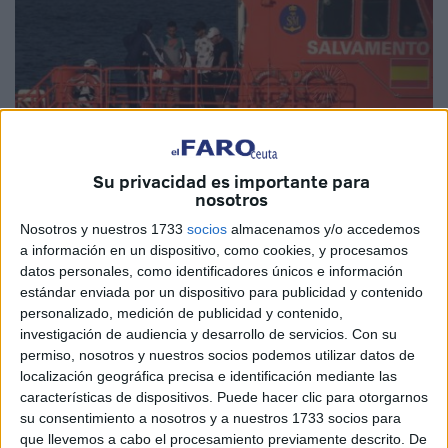
Su privacidad es importante para
nosotros
Imagen de archivo
Nosotros y nuestros 1733
socios
almacenamos y/o accedemos
a información en un dispositivo, como cookies, y procesamos
datos personales, como identificadores únicos e información
estándar enviada por un dispositivo para publicidad y contenido
personalizado, medición de publicidad y contenido,
El Ministerio de Interior ha ofrecido este martes su informe
investigación de audiencia y desarrollo de servicios.
Con su
quincenal sobre
inmigración irregular
con datos
permiso, nosotros y nuestros socios podemos utilizar datos de
acumulados del 1 de enero al 15 de mayo, el cual apunta
localización geográfica precisa e identificación mediante las
características de dispositivos. Puede hacer clic para otorgarnos
que ha habido una caída en las entradas a Ceuta tanto por
su consentimiento a nosotros y a nuestros 1733 socios para
vía marítima como terrestre.
que llevemos a cabo el procesamiento previamente descrito. De