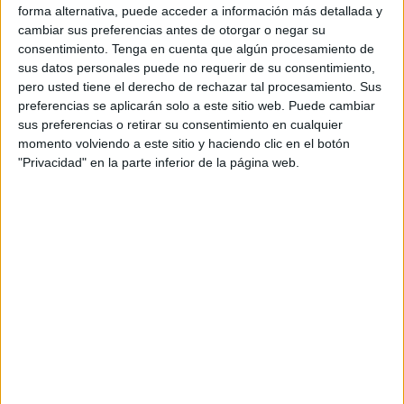
forma alternativa, puede acceder a información más detallada y
Este informe de la cartera de Fernando Grande-Marlaska
cambiar sus preferencias antes de otorgar o negar su
antecede al que recogerá la comparativa con la segunda
consentimiento.
Tenga en cuenta que algún procesamiento de
quincena de mayo, cuando unas 12.000 personas –en su
sus datos personales puede no requerir de su consentimiento,
pero usted tiene el derecho de rechazar tal procesamiento. Sus
mayoría marroquíes- accedieron a Ceuta de forma
preferencias se aplicarán solo a este sitio web. Puede cambiar
irregular. Una entrada masiva que se produjo en medio de
sus preferencias o retirar su consentimiento en cualquier
una crisis diplomática entre España y Marruecos que
ha
momento volviendo a este sitio y haciendo clic en el botón
cumplido su primer aniversario con la reapertura de
"Privacidad" en la parte inferior de la página web.
fronteras terrestres
como símbolo de la nueva etapa de
entendimiento entre ambos países.
No obstante, Interior ya obvió a esas miles de personas en
sus balances quincenales de 2021 y, previsiblemente, lo
hará en el que publicará al cierre de mayo de 2022.
En cuanto a los inmigrantes llegados a Ceuta por vía
marítima, del 1 de enero al 15 de mayo
lo han hecho 33
personas
, mientras que en el mismo periodo de 2021
fueron 92, es decir, una caída del 64,1 por ciento. El