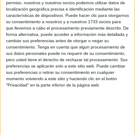
Consejería de Educación y Cultura
de la Ciudad
permiso, nosotros y nuestros socios podemos utilizar datos de
Autónoma de Ceuta. El centro La Inmaculada se ha
localización geográfica precisa e identificación mediante las
características de dispositivos. Puede hacer clic para otorgarnos
proclamado campeón en todos los niveles.
su consentimiento a nosotros y a nuestros 1733 socios para
que llevemos a cabo el procesamiento previamente descrito. De
En la misma están participando un total de 64 alumnos de
forma alternativa, puede acceder a información más detallada y
Educación Secundaria
de más de 2.300 centros que son
cambiar sus preferencias antes de otorgar o negar su
parte en estas Olimpiadas en la fase autonómica de los
consentimiento.
Tenga en cuenta que algún procesamiento de
IES Almina
, Clara Campoamor, Siete Colinas y el colegio
sus datos personales puede no requerir de su consentimiento,
pero usted tiene el derecho de rechazar tal procesamiento. Sus
La Inmaculada.
preferencias se aplicarán solo a este sitio web. Puede cambiar
sus preferencias o retirar su consentimiento en cualquier
Según ha detallado Javier Celaya, director general de
momento volviendo a este sitio y haciendo clic en el botón
Educación de la Ciudad Autónoma de Ceuta, “para ser la
"Privacidad" en la parte inferior de la página web.
primera vez que se ofrecía en Ceuta, se ofrece a nivel de
secundaria obligatoria y teniendo en cuenta que hay
12
institutos y 12 colegios
concertados están participando
cuatro, que es un tercio del total. Para ser la primera vez
no está nada mal. Ninguna comunidad autónoma puede
mostrar un porcentaje tan elevado”.