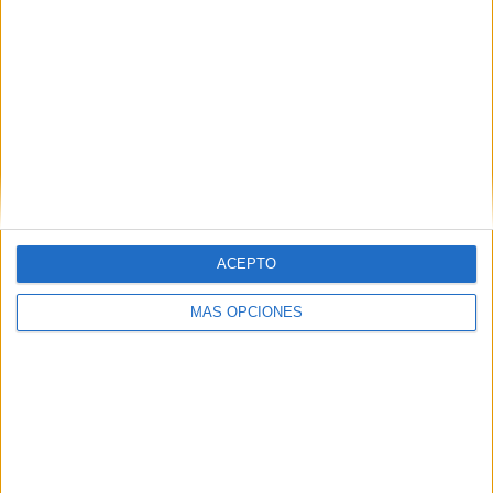
Inmaculada
en todos los niveles. Ellos asistirán a la final
nacional en la primera quincena de junio, que será virtual.
En ella participarán nueve Comunidades Autónomas,
contando a Ceuta. “Es un concurso que no está
implantado en toda España y Ceuta ha asido de las
primeras en unirse y participar”, ha concluido Celaya.
ACEPTO
MÁS OPCIONES