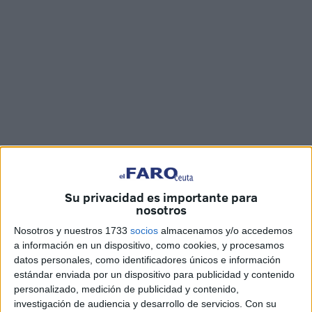
Fotos y vídeo: Jesús Galindo
Su privacidad es importante para
nosotros
Nosotros y nuestros 1733
socios
almacenamos y/o accedemos
a información en un dispositivo, como cookies, y procesamos
datos personales, como identificadores únicos e información
El Centro Cultural
Estación del Ferrocarril
ha acogido en
estándar enviada por un dispositivo para publicidad y contenido
la mañana de este viernes la final ceutí de las
Olimpiadas
personalizado, medición de publicidad y contenido,
entreREDes
, organizada por Red Eléctrica y la
investigación de audiencia y desarrollo de servicios.
Con su