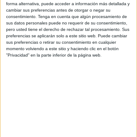
enmarcados en la Ley 20/2021, de 21 de diciembre, sobre
forma alternativa, puede acceder a información más detallada y
cambiar sus preferencias antes de otorgar o negar su
medidas urgentes para la reducción de la temporalidad en
consentimiento.
Tenga en cuenta que algún procesamiento de
el empleo público.
sus datos personales puede no requerir de su consentimiento,
pero usted tiene el derecho de rechazar tal procesamiento. Sus
"Este acontecimiento marca el compromiso del Instituto
preferencias se aplicarán solo a este sitio web. Puede cambiar
Nacional de Gestión Sanitaria (Ingesa) por asegurar la
sus preferencias o retirar su consentimiento en cualquier
estabilidad laboral
en el sector público", ha indicado el
momento volviendo a este sitio y haciendo clic en el botón
"Privacidad" en la parte inferior de la página web.
ente responsable de la sanidad pública asistencial en las
dos ciudades autónomas.
La ejecución de estos exámenes contó con la presencia y
supervisión de varios miembros de los Servicios Centrales
de Ingesa en Ceuta. Entre ellos se encontraban Carmen
Faba, subdirectora adjunta de Recursos Humanos; Emilia
Cano, jefa de área de Personal Estatutario; y Aurora Peña,
jefa del servicio de Personal Estatutario, que, junto al de
los cuidadores de aulas, garantizaron el "normal"
desarrollo de las pruebas.