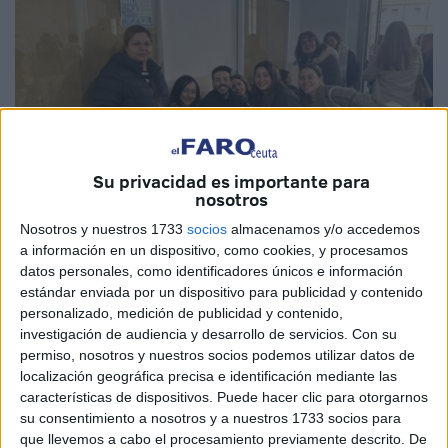
Su privacidad es importante para
nosotros
Nosotros y nuestros 1733
socios
almacenamos y/o accedemos
a información en un dispositivo, como cookies, y procesamos
datos personales, como identificadores únicos e información
Imagen cedida
estándar enviada por un dispositivo para publicidad y contenido
personalizado, medición de publicidad y contenido,
investigación de audiencia y desarrollo de servicios.
Con su
permiso, nosotros y nuestros socios podemos utilizar datos de
localización geográfica precisa e identificación mediante las
Durante el 24 y 25 de febrero, se han llevado a cabo "con
características de dispositivos. Puede hacer clic para otorgarnos
éxito y sin incidencias" los exámenes correspondientes a
su consentimiento a nosotros y a nuestros 1733 socios para
la fase de
oposición
de
Ingesa
en Ceuta y
Melilla
,
que llevemos a cabo el procesamiento previamente descrito. De