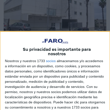
Imagen de archivo
Su privacidad es importante para
nosotros
Nosotros y nuestros 1733
socios
almacenamos y/o accedemos
El
centro de salud Otero
necesita, por un tiempo, a un
a información en un dispositivo, como cookies, y procesamos
datos personales, como identificadores únicos e información
pediatra
interino.
Ingesa
busca a un sanitario
estándar enviada por un dispositivo para publicidad y contenido
especializado que
cubra una plaza
en esta instalación
personalizado, medición de publicidad y contenido,
médica de Ceuta por una temporada.
investigación de audiencia y desarrollo de servicios.
Con su
permiso, nosotros y nuestros socios podemos utilizar datos de
El instituto ha hecho pública esta convocatoria, a la que
localización geográfica precisa e identificación mediante las
podrán presentar su solicitud los interesados en un marco
características de dispositivos. Puede hacer clic para otorgarnos
su consentimiento a nosotros y a nuestros 1733 socios para
de veinte días naturales a partir de la publicación.