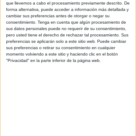
que llevemos a cabo el procesamiento previamente descrito. De
forma alternativa, puede acceder a información más detallada y
Este anuncio se suma al más reciente, recordando que
cambiar sus preferencias antes de otorgar o negar su
hace solo unos días se abría un proceso para encontrar a
consentimiento.
Tenga en cuenta que algún procesamiento de
un cardiólogo para ocupar un puesto como interino para
sus datos personales puede no requerir de su consentimiento,
ejercer sus labores en el Hospital Universitario.
pero usted tiene el derecho de rechazar tal procesamiento. Sus
preferencias se aplicarán solo a este sitio web. Puede cambiar
sus preferencias o retirar su consentimiento en cualquier
Excepciones
momento volviendo a este sitio y haciendo clic en el botón
"Privacidad" en la parte inferior de la página web.
La elección de un especialista para el puesto tendrá en
cuenta la posibilidad de que ningún aspirante cumpla con
el requisito de la titulación.
Es este el motivo por el que, en tal caso, Ingesa admite
como excepción valorar de forma prioritaria a aquellos
profesionales que estén titulados en medicina familiar y
comunitaria o que estén a la espera de la homologación
de su formación.