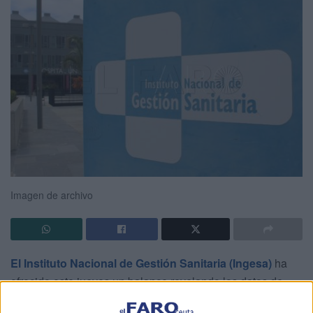
Imagen de archivo
El Instituto Nacional de Gestión Sanitaria (Ingesa)
ha
ofrecido este jueves un balance revelando los datos de
actividad correspondientes "a las
unidades funcionales