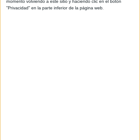
momento volviendo a este sitio y haciendo clic en el botón
SUAP: 2.082
"Privacidad" en la parte inferior de la página web.
Trabajadores Sociales: 397
Enfermería de Salud Mental: 392
Psicología: 622
Matronas: 1.592
ESAD (Equipo de Soporte de Atención Domiciliaria):
844
Fisioterapia: 2.168
Asistencia por el 061: 458.
Presión asistencial media en
Medicina de Familia