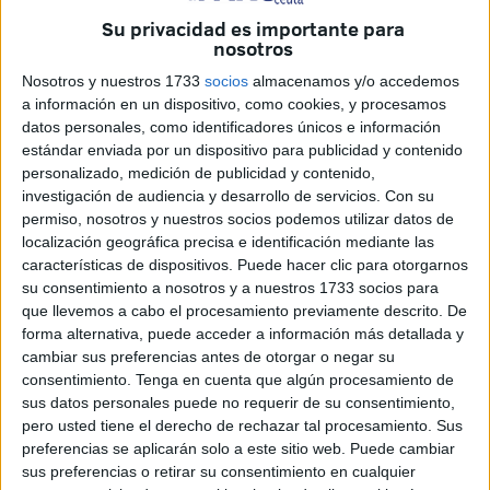
de Atención Primaria
en la ciudad de Ceuta durante el
Su privacidad es importante para
mes de mayo de 2025”.
nosotros
De acuerdo con el Instituto, “esta información refleja el
Nosotros y nuestros 1733
socios
almacenamos y/o accedemos
a información en un dispositivo, como cookies, y procesamos
compromiso diario de los profesionales del sistema
datos personales, como identificadores únicos e información
sanitario público con la asistencia a la población”.
estándar enviada por un dispositivo para publicidad y contenido
personalizado, medición de publicidad y contenido,
Al referirse al citado periodo,
Ingesa ha destacado un
investigación de audiencia y desarrollo de servicios.
Con su
total de 57.060 asistencias
, dando a conocer también
permiso, nosotros y nuestros socios podemos utilizar datos de
cómo ha estado distribuidas en función de cada una de las
localización geográfica precisa e identificación mediante las
características de dispositivos. Puede hacer clic para otorgarnos
áreas de atención.
su consentimiento a nosotros y a nuestros 1733 socios para
que llevemos a cabo el procesamiento previamente descrito. De
Al respecto, han informado sobre
24.981 consultas de
forma alternativa, puede acceder a información más detallada y
Medicina de Familia
; 4.100 consultas de Pediatría;
17.167
cambiar sus preferencias antes de otorgar o negar su
consultas de Enfermería
; 1.329 consultas odontológicas.
consentimiento.
Tenga en cuenta que algún procesamiento de
sus datos personales puede no requerir de su consentimiento,
Asimismo, han sumado a este listado lo siguiente:
pero usted tiene el derecho de rechazar tal procesamiento. Sus
preferencias se aplicarán solo a este sitio web. Puede cambiar
Higienistas: 928
sus preferencias o retirar su consentimiento en cualquier