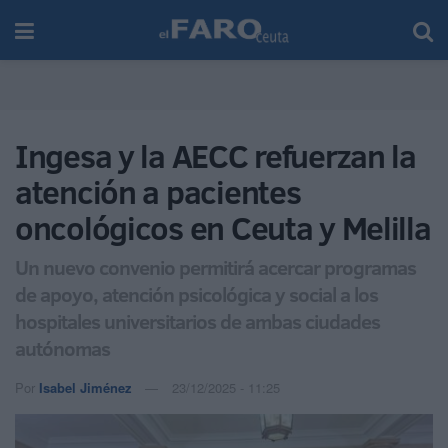
Ingesa y la AECC refuerzan la
atención a pacientes
oncológicos en Ceuta y Melilla
Un nuevo convenio permitirá acercar programas
de apoyo, atención psicológica y social a los
hospitales universitarios de ambas ciudades
autónomas
Por
Isabel Jiménez
23/12/2025 - 11:25