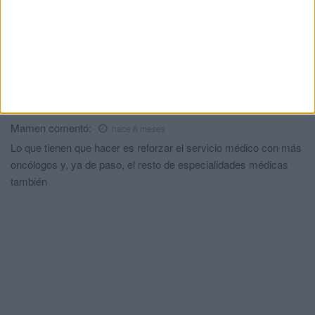
proteger a las mujeres inmigrantes en
situación de especial vulnerabilidad
HACE 3 DÍAS
Comments
1
Mamen
comentó:
hace 8 meses
Lo que tienen que hacer es reforzar el servicio médico con más
oncólogos y, ya de paso, el resto de especialidades médicas
también