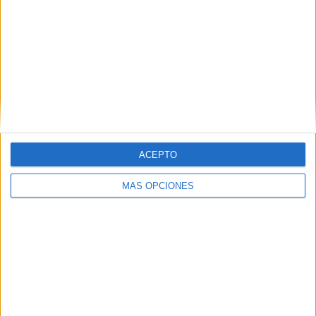
humanizada para mejorar la calidad de vida de las
personas afectadas con cáncer y este convenio es una
muestra de esa labor, en este caso, enfocada a los
pacientes de Ceuta y Melilla”.
ACEPTO
MÁS OPCIONES