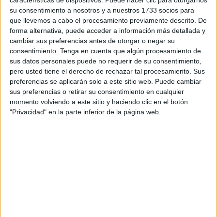
El objetivo central del acuerdo es garantizar que los
su consentimiento a nosotros y a nuestros 1733 socios para
pacientes con cáncer
puedan recibir apoyo integral
que llevemos a cabo el procesamiento previamente descrito. De
durante su tratamiento, así como ofrecer a los
forma alternativa, puede acceder a información más detallada y
cambiar sus preferencias antes de otorgar o negar su
profesionales sanitarios herramientas para derivar a los
consentimiento.
Tenga en cuenta que algún procesamiento de
pacientes hacia los programas de la Asociación.
sus datos personales puede no requerir de su consentimiento,
pero usted tiene el derecho de rechazar tal procesamiento. Sus
preferencias se aplicarán solo a este sitio web. Puede cambiar
sus preferencias o retirar su consentimiento en cualquier
momento volviendo a este sitio y haciendo clic en el botón
"Privacidad" en la parte inferior de la página web.