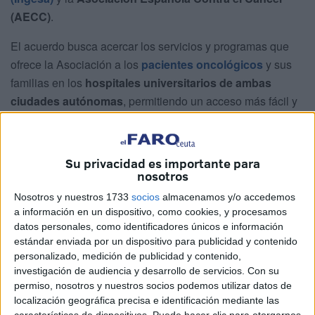
(AECC)
.
El acuerdo busca acercar los servicios y programas que
ofrece la Asociación a los
pacientes oncológicos
y sus
familias en los
hospitales universitarios de ambas
ciudades autónomas
, permitiendo un acceso más fácil y
directo a la atención psicológica, social y de
acompañamiento
.
Su privacidad es importante para
El convenio fue formalizado en
Madrid
, y a la firma
nosotros
asistieron destacadas autoridades de ambas entidades:
Nosotros y nuestros 1733
socios
almacenamos y/o accedemos
Isabel Muñoz, directora de Ingesa; Jesús Lopera,
a información en un dispositivo, como cookies, y procesamos
director territorial del Ingesa de Ceuta; Jesús María
datos personales, como identificadores únicos e información
Ferreiro, presidente de la Junta Provincial de Ceuta;
estándar enviada por un dispositivo para publicidad y contenido
personalizado, medición de publicidad y contenido,
Manuel Aznar, presidente de la Junta Provincial de
investigación de audiencia y desarrollo de servicios.
Con su
Melilla, e Isabel Orbe, directora general de la
permiso, nosotros y nuestros socios podemos utilizar datos de
Asociación
.
localización geográfica precisa e identificación mediante las
características de dispositivos. Puede hacer clic para otorgarnos