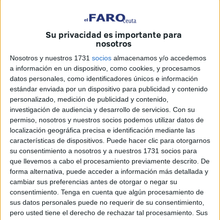
realidades que se viven más allá del diagnóstico y el
tratamiento médico.
Su privacidad es importante para
nosotros
En
Ceuta
, durante 2024, alrededor de
100 mujeres
fueron
diagnosticadas con esta enfermedad. En el conjunto del
Nosotros y nuestros 1731
socios
almacenamos y/o accedemos
a información en un dispositivo, como cookies, y procesamos
país, la cifra asciende a
casi 36.000 personas
, según los
datos personales, como identificadores únicos e información
últimos datos publicados por la organización.
estándar enviada por un dispositivo para publicidad y contenido
personalizado, medición de publicidad y contenido,
La
AECC
atendió durante el pasado año a
23.357
investigación de audiencia y desarrollo de servicios.
Con su
personas afectadas
por el cáncer de mama, entre
permiso, nosotros y nuestros socios podemos utilizar datos de
pacientes y familiares, a través de servicios gratuitos de
localización geográfica precisa e identificación mediante las
apoyo psicológico, social y orientación médica.
características de dispositivos. Puede hacer clic para otorgarnos
su consentimiento a nosotros y a nuestros 1731 socios para
que llevemos a cabo el procesamiento previamente descrito. De
'Nos lo tomamos a pecho': la
forma alternativa, puede acceder a información más detallada y
realidad de vivir con cáncer de
cambiar sus preferencias antes de otorgar o negar su
consentimiento.
Tenga en cuenta que algún procesamiento de
mama
sus datos personales puede no requerir de su consentimiento,
pero usted tiene el derecho de rechazar tal procesamiento. Sus