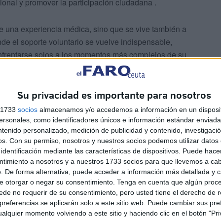
ional y promover la participación ciudadana .
e una experiencia médica, sino que se vive también a
nde el soporte voluntario se vuelve indispensable,
nfrentarse solos a los momentos más complejos de su
Su privacidad es importante para nosotros
s 1733
socios
almacenamos y/o accedemos a información en un disposit
sonales, como identificadores únicos e información estándar enviada 
ntenido personalizado, medición de publicidad y contenido, investigaci
os.
Con su permiso, nosotros y nuestros socios podemos utilizar datos 
xtraordinaria para adaptarse a las necesidades
identificación mediante las características de dispositivos. Puede hacer
es de especial dificultad y la iniciativa ‘En sus
ntimiento a nosotros y a nuestros 1733 socios para que llevemos a ca
irar a otros a involucrarse de manera activa.
. De forma alternativa, puede acceder a información más detallada y 
e otorgar o negar su consentimiento.
Tenga en cuenta que algún proc
de no requerir de su consentimiento, pero usted tiene el derecho de r
referencias se aplicarán solo a este sitio web. Puede cambiar sus pref
alquier momento volviendo a este sitio y haciendo clic en el botón "Pri