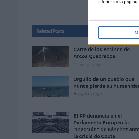
inferior de la página
Related
Posts
M
Carta de los vecinos de
Arcos Quebrados
HACE 5 HORAS
Orgullo de un pueblo que
nunca pierde su humanida
HACE 6 HORAS
El PP denuncia en el
Parlamento Europeo la
"inacción" de Sánchez ant
la crisis de Ceuta