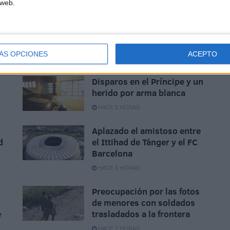
 web.
ÁS OPCIONES
ACEPTO
Disparos en el Príncipe y un
herido por arma blanca
HACE 5 HORAS
Aplazado el amistoso entre
d
el Ittihad de Tánger y el FC
Barcelona
HACE 6 HORAS
Preocupación por las fotos
de menores con soldados
e
trasladados a la frontera
HACE 7 HORAS