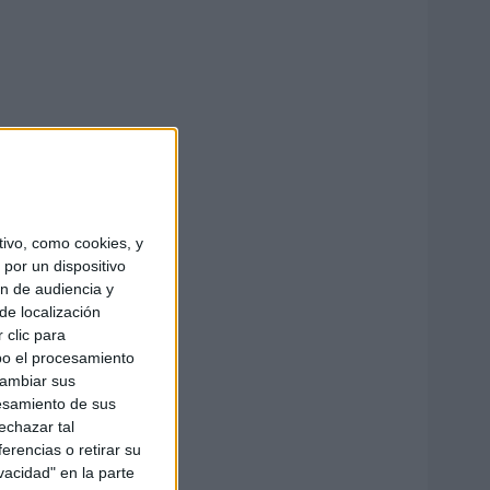
ivo, como cookies, y
por un dispositivo
ón de audiencia y
de localización
 clic para
bo el procesamiento
cambiar sus
esamiento de sus
echazar tal
erencias o retirar su
vacidad" en la parte