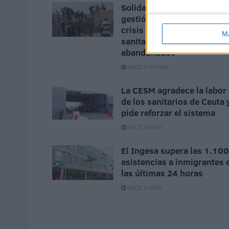
Solidaridad carga contra la
gestión del Ingesa tras la
crisis en Ceuta: "Los
M
sanitarios han sido
abandonados"
HACE 9 HORAS
La CESM agradece la labor
de los sanitarios de Ceuta 
pide reforzar el sistema
HACE 4 DÍAS
El Ingesa supera las 1.100
asistencias a inmigrantes 
las últimas 24 horas
HACE 6 DÍAS