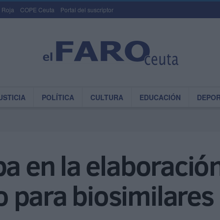
 Roja
COPE Ceuta
Portal del suscriptor
USTICIA
POLÍTICA
CULTURA
EDUCACIÓN
DEPO
pa en la elaboració
 para biosimilares