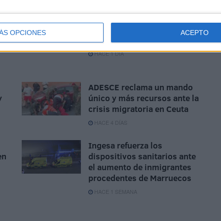
Ingesa presta 329
asistencias en Ceuta en 24
horas por la presión
ÁS OPCIONES
ACEPTO
migratoria
HACE 1 DÍA
ADESCE reclama un mando
y
único y más recursos ante la
crisis migratoria en Ceuta
HACE 4 DÍAS
Ingesa refuerza los
en
dispositivos sanitarios ante
el aumento de inmigrantes
procedentes de Marruecos
HACE 1 SEMANA