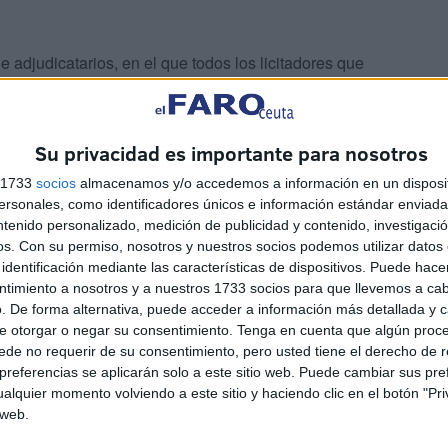
 adjudicatarios, en el que todos los licitadores que
utorizaciones de Agencias Regulatorias, y solvencia,
catarios. No obstante, el orden de adjudicación es muy
 precio miligramo. En la segunda fase, las autonomías
Su privacidad es importante para nosotros
s barato.
s 1733
socios
almacenamos y/o accedemos a información en un disposit
sonales, como identificadores únicos e información estándar enviada 
ntenido personalizado, medición de publicidad y contenido, investigaci
os.
Con su permiso, nosotros y nuestros socios podemos utilizar datos 
identificación mediante las características de dispositivos. Puede hacer
ntimiento a nosotros y a nuestros 1733 socios para que llevemos a ca
. De forma alternativa, puede acceder a información más detallada y 
e otorgar o negar su consentimiento.
Tenga en cuenta que algún proc
de no requerir de su consentimiento, pero usted tiene el derecho de r
referencias se aplicarán solo a este sitio web. Puede cambiar sus pref
alquier momento volviendo a este sitio y haciendo clic en el botón "Pri
 web.