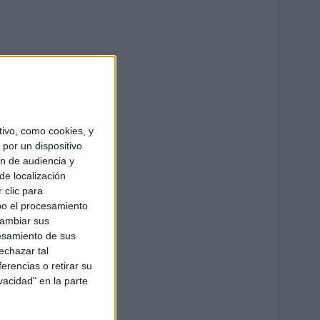
ivo, como cookies, y
por un dispositivo
ón de audiencia y
de localización
 clic para
bo el procesamiento
cambiar sus
esamiento de sus
echazar tal
erencias o retirar su
vacidad" en la parte