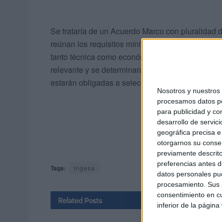
Se trataría de un Acuerdo Marco con pluralidad de
reúnan los requisitos mínimos de acreditación, a
tanto técnica como económica, resultarán adjudi
relevante y se determinará por un único criterio:
estarán obligadas a seleccionar al proveedor má
Nosotros y nuestro
procesamos datos per
para publicidad y co
desarrollo de servici
geográfica precisa e 
otorgarnos su conse
previamente descrito
preferencias antes d
Tags:
Ingesa
datos personales pue
procesamiento. Sus p
consentimiento en cu
Related
Posts
inferior de la página