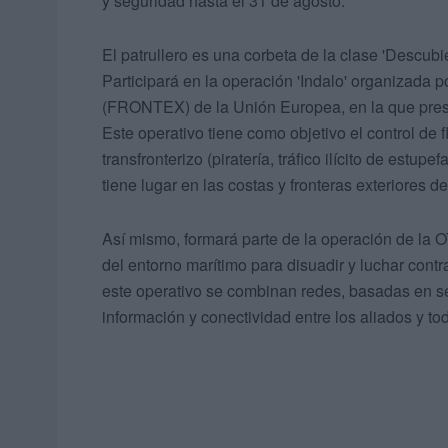
y seguridad hasta el 31 de agosto.
El patrullero es una corbeta de la clase 'Descub
Participará en la operación 'Indalo' organizada
(FRONTEX) de la Unión Europea, en la que pres
Este operativo tiene como objetivo el control de f
transfronterizo (piratería, tráfico ilícito de estupef
tiene lugar en las costas y fronteras exteriores de
Así mismo, formará parte de la operación de la 
del entorno marítimo para disuadir y luchar contr
este operativo se combinan redes, basadas en se
información y conectividad entre los aliados y t