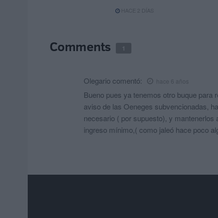
HACE 2 DÍAS
Comments
1
Olegario
comentó:
hace 6 años
Bueno pues ya tenemos otro buque para re
aviso de las Oeneges subvencionadas, hace
necesario ( por supuesto), y mantenerlos 
ingreso mínimo,( como jaleó hace poco alg