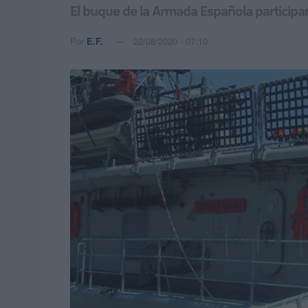
El buque de la Armada Española participar
Por
E.F.
22/08/2020 - 07:10