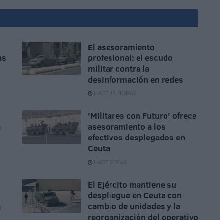
a
El asesoramiento
as
profesional: el escudo
militar contra la
desinformación en redes
HACE 11 HORAS
'Militares con Futuro' ofrece
a
asesoramiento a los
efectivos desplegados en
Ceuta
HACE 2 DÍAS
El Ejército mantiene su
despliegue en Ceuta con
a
cambio de unidades y la
reorganización del operativo