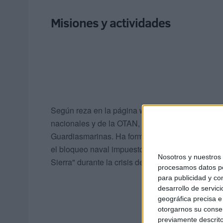
Misiones y actividades
Según reza en la página web de la Armada, "como
nacionales y de la OTAN, y ha realizado en nume
Guardiasmarinas. Ha formado parte de la Fuerza 
el bloqueo naval impuesto por la ONU contra Ira
Nosotros y nuestro
Sierra" durante la crisis del islote Perejil.
procesamos datos per
para publicidad y co
desarrollo de servici
geográfica precisa e 
otorgarnos su conse
previamente descrito