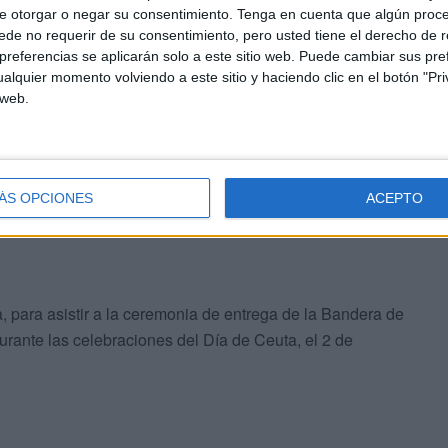
e otorgar o negar su consentimiento.
Tenga en cuenta que algún proc
pado en el dispositivo naval de lucha contra la piratería de
de no requerir de su consentimiento, pero usted tiene el derecho de r
referencias se aplicarán solo a este sitio web. Puede cambiar sus pref
alquier momento volviendo a este sitio y haciendo clic en el botón "Pri
 web.
ltar al tráfico mercante vulnerable, especialmente los
 tránsito por el Golfo de Adén. Otra de sus misiones ha
pesqueras en la cuenca de Somalia.
ÁS OPCIONES
ACEPTO
 para asistir a la ceremonia de entrega de la Bandera de
ante las celebraciones del Día de Ceuta, el 2 de