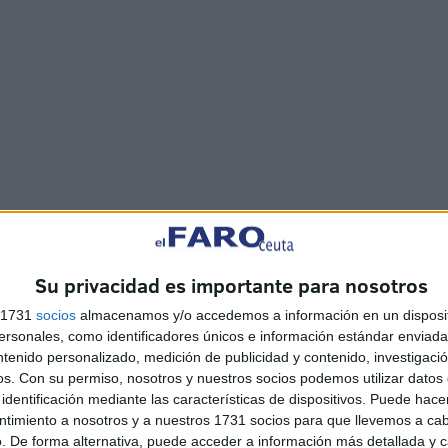
 corbeta ha participado en diversos ejercicios
rosas ocasiones el crucero de fin de curso de
Multinacional de Interceptación en el Mar Rojo durante
Su privacidad es importante para nosotros
k en 1991 y ha participado en la operación "Romeo
s 1731
socios
almacenamos y/o accedemos a información en un disposit
sonales, como identificadores únicos e información estándar enviada 
ntenido personalizado, medición de publicidad y contenido, investigaci
os.
Con su permiso, nosotros y nuestros socios podemos utilizar datos 
identificación mediante las características de dispositivos. Puede hacer
ntimiento a nosotros y a nuestros 1731 socios para que llevemos a ca
. De forma alternativa, puede acceder a información más detallada y 