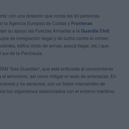
ierta' con una dotación que ronda las 90 personas.
 por la Agencia Europea de Costas y
Fronteras
tan su apoyo las Fuerzas Armadas a la
Guardia Civil
.
lujos de inmigración ilegal y de lucha contra el crimen
acientes, tráfico ilícito de armas, pesca ilegal, etc.) que
l sur de la Península.
OTAN 'Sea Guardian', que está enfocada al conocimiento
a el terrorismo, así como mitigar el resto de amenazas. En
nsores y no-sensores, con un fiable intercambio de
odos los organismos relacionados con el entorno marítimo.