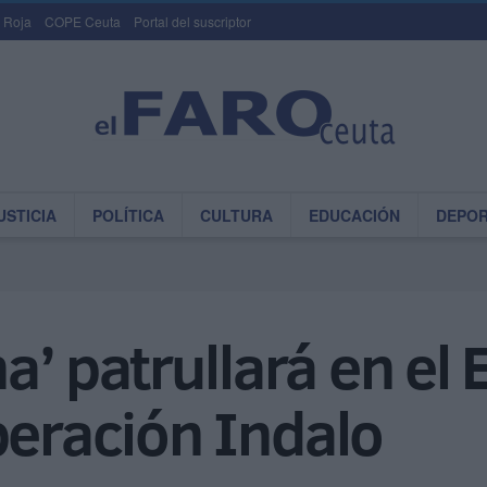
 Roja
COPE Ceuta
Portal del suscriptor
USTICIA
POLÍTICA
CULTURA
EDUCACIÓN
DEPO
na’ patrullará en el
peración Indalo