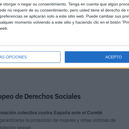
e otorgar o negar su consentimiento.
Tenga en cuenta que algún proc
ntra los derechos humanos y el derecho fundamental a la
de no requerir de su consentimiento, pero usted tiene el derecho de r
almente el esclavismo
de las mujeres prostituidas",
referencias se aplicarán solo a este sitio web. Puede cambiar sus pref
alquier momento volviendo a este sitio y haciendo clic en el botón "Pri
 web.
a regulación admisible y coherente con nuestra
ón abolicionista.
ÁS OPCIONES
ACEPTO
opeo de Derechos Sociales
amación colectiva contra España ante el Comité
 garantizarse la protección de mujeres y niñas víctimas de
plotación sexual.