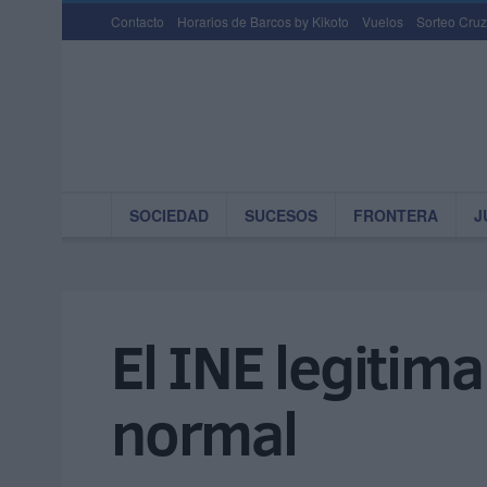
Contacto
Horarios de Barcos by Kikoto
Vuelos
Sorteo Cruz
SOCIEDAD
SUCESOS
FRONTERA
J
El INE legitim
normal