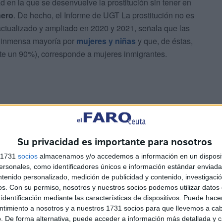
 en la que se desenvuelve la prostitución sin tener en
nero
. De hecho, el Informe de UGT La prostitución no es
actualizado y ampliado en 2020 y 2021, señala que las
su inmensa mayoría por
mujeres y niñas
y que, de éstas,
te un 90%), corresponde a mujeres inmigrantes.
e tratara"
Su privacidad es importante para nosotros
s 1731
socios
almacenamos y/o accedemos a información en un disposit
sonales, como identificadores únicos e información estándar enviada 
prostitución es ocultar la realidad de esta
lacra sexista y
ntenido personalizado, medición de publicidad y contenido, investigaci
onvertidas en mera mercancía y en objetos de
os.
Con su permiso, nosotros y nuestros socios podemos utilizar datos 
omo si de una
pieza de carne
se tratara", denuncia
identificación mediante las características de dispositivos. Puede hacer
ntimiento a nosotros y a nuestros 1731 socios para que llevemos a ca
. De forma alternativa, puede acceder a información más detallada y 