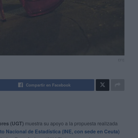
EFE
Compartir en Facebook
ores (UGT)
muestra su apoyo a la propuesta realizada
uto Nacional de Estadística (INE, con sede en Ceuta)