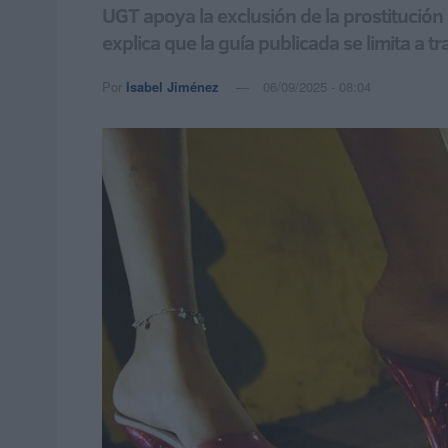
UGT apoya la exclusión de la prostitución 
explica que la guía publicada se limita a tr
Por
Isabel Jiménez
06/09/2025 - 08:04