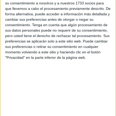
su consentimiento a nosotros y a nuestros 1733 socios para
La resolución, anunciada recientemente, ha provocado la
que llevemos a cabo el procesamiento previamente descrito. De
ira de los pescadores
de la región, que consideran la
forma alternativa, puede acceder a información más detallada y
medida “injusta” y excesiva,
al igual que ocurrió reciente
cambiar sus preferencias antes de otorgar o negar su
en Beliones.
consentimiento.
Tenga en cuenta que algún procesamiento de
sus datos personales puede no requerir de su consentimiento,
Según medios marroquíes, esta decisión se tomó tras
pero usted tiene el derecho de rechazar tal procesamiento. Sus
preferencias se aplicarán solo a este sitio web. Puede cambiar
diversas observaciones de las
autoridades locales
y los
sus preferencias o retirar su consentimiento en cualquier
servicios de seguridad
, quienes habían advertido de las
momento volviendo a este sitio y haciendo clic en el botón
dificultades para controlar
y supervisar las actividades
"Privacidad" en la parte inferior de la página web.
relacionadas con la
pesca recreativa
en una zona
considerada de
alta sensibilidad marítima
, debido al
intenso tráfico de buques comerciales y marítimos que
transitan por el área.
Las autoridades dan argumentos de
seguridad y control