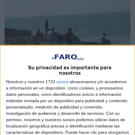
Su privacidad es importante para
nosotros
Imagen cedida: achkayen.com
Nosotros y nuestros 1733
socios
almacenamos y/o accedemos
a información en un dispositivo, como cookies, y procesamos
datos personales, como identificadores únicos e información
estándar enviada por un dispositivo para publicidad y contenido
La
Delegación de Pesca Marítima de Tánger
ha decidido
personalizado, medición de publicidad y contenido,
prohibir la práctica de la pesca con caña
en la franja
investigación de audiencia y desarrollo de servicios.
Con su
costera comprendida entre el extremo oriental del
puerto
permiso, nosotros y nuestros socios podemos utilizar datos de
localización geográfica precisa e identificación mediante las
Tánger Med
y
Punta Cires
.
características de dispositivos. Puede hacer clic para otorgarnos