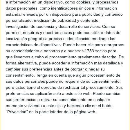
a información en un dispositivo, como cookies, y procesamos
datos personales, como identificadores únicos e información
Brigadas Verdes
tuvo que actuar en el entorno del Díaz
estándar enviada por un dispositivo para publicidad y contenido
Flor, en Miramar Bajo, para
retirar un árbol caído
. La
personalizado, medición de publicidad y contenido,
fuerza del viento
provocó esta consecuencia. Antes
investigación de audiencia y desarrollo de servicios.
Con su
permiso, nosotros y nuestros socios podemos utilizar datos de
Bomberos había acudido al lugar.
localización geográfica precisa e identificación mediante las
características de dispositivos. Puede hacer clic para otorgarnos
Ese ha sido el servicio quizá de mayor importancia debido
su consentimiento a nosotros y a nuestros 1733 socios para
a que el árbol era de grandes dimensiones. Se pidió la
que llevemos a cabo el procesamiento previamente descrito. De
colaboración de las Brigadas para poder retirarlo del lugar.
forma alternativa, puede acceder a información más detallada y
cambiar sus preferencias antes de otorgar o negar su
Zonas sin luz y alumbrado de
consentimiento.
Tenga en cuenta que algún procesamiento de
sus datos personales puede no requerir de su consentimiento,
Ramadán
pero usted tiene el derecho de rechazar tal procesamiento. Sus
preferencias se aplicarán solo a este sitio web. Puede cambiar
sus preferencias o retirar su consentimiento en cualquier
Bomberos tuvo que acudir a otras zonas como por ejemplo
momento volviendo a este sitio y haciendo clic en el botón
Pasaje Recreo, en donde varias casas se quedaron sin luz
"Privacidad" en la parte inferior de la página web.
en los domicilios. Además, se intervino en la avenida
Ejército Español para retirar un contenedor que estaba en