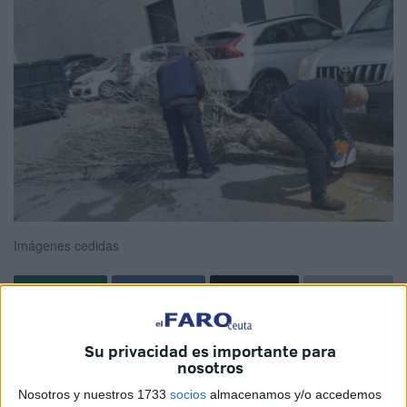
Imágenes cedidas
Bomberos
ha tenido que resolver varias incidencias en
Su privacidad es importante para
Ceuta asociadas a la
borrasca Konrad
, toda vez que se
nosotros
ha dictado
aviso amarillo
en nuestra ciudad. Son, no
Nosotros y nuestros 1733
socios
almacenamos y/o accedemos
obstante, incidencias de carácter leve.