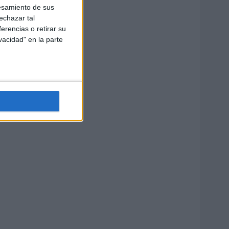
esamiento de sus
echazar tal
erencias o retirar su
vacidad" en la parte