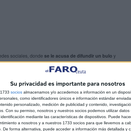
redes sociales, donde
se le acusa de difundir un bulo
y
ecogen que la renta garantizada para una unidad de
Su privacidad es importante para nosotros
es será de
1.393,84 euros mensuales
.
s 1733
socios
almacenamos y/o accedemos a información en un disposit
sonales, como identificadores únicos e información estándar enviada 
s establecidos sobre la base individual y se sitúa dentro
ntenido personalizado, medición de publicidad y contenido, investigaci
os.
Con su permiso, nosotros y nuestros socios podemos utilizar datos 
identificación mediante las características de dispositivos. Puede hacer
ntimiento a nosotros y a nuestros 1733 socios para que llevemos a ca
antizada para 2026
. De forma alternativa, puede acceder a información más detallada y 