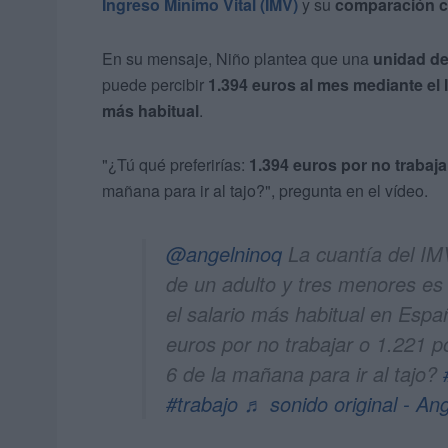
Ingreso Mínimo Vital (IMV)
y su
comparación co
En su mensaje, Niño plantea que una
unidad de
puede percibir
1.394 euros al mes mediante el
más habitual
.
"¿Tú qué preferirías:
1.394 euros por no trabaj
mañana para ir al tajo?", pregunta en el vídeo.
@angelninoq
La cuantía del IM
de un adulto y tres menores es
el salario más habitual en Espa
euros por no trabajar o 1.221 po
6 de la mañana para ir al tajo?
#trabajo
♬ sonido original - An