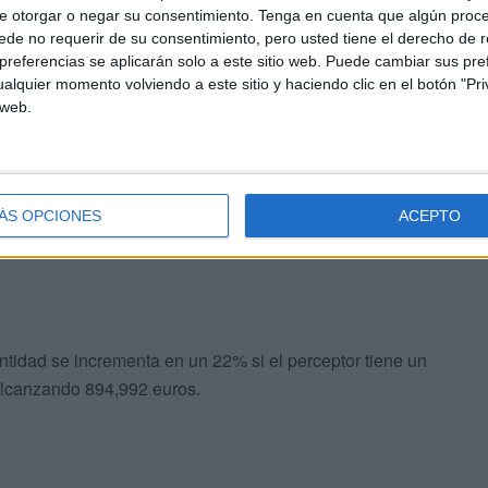
e otorgar o negar su consentimiento.
Tenga en cuenta que algún proc
de no requerir de su consentimiento, pero usted tiene el derecho de r
iciario individual o la unidad de convivencia se calcula
referencias se aplicarán solo a este sitio web. Puede cambiar sus pref
 y el conjunto de rentas e ingresos de dichas personas
,
alquier momento volviendo a este sitio y haciendo clic en el botón "Pri
uperior a 10 euros mensuales, tal y como señala BBVA.
 web.
ÁS OPCIONES
ACEPTO
antidad se incrementa en un 22% si el perceptor tiene un
alcanzando 894,992 euros.