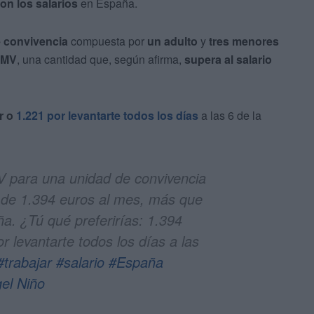
n los salarios
en España.
 convivencia
compuesta por
un adulto
y
tres menores
 IMV
, una cantidad que, según afirma,
supera al salario
ar o
1.221 por levantarte todos los días
a las 6 de la
V para una unidad de convivencia
 de 1.394 euros al mes, más que
ña. ¿Tú qué preferirías: 1.394
r levantarte todos los días a las
#trabajar
#salario
#España
gel Niño