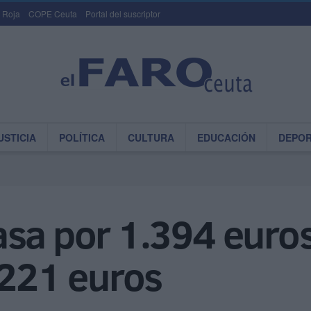
 Roja
COPE Ceuta
Portal del suscriptor
USTICIA
POLÍTICA
CULTURA
EDUCACIÓN
DEPO
asa por 1.394 euro
.221 euros