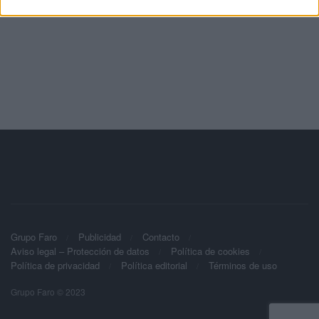
Grupo Faro
Publicidad
Contacto
Aviso legal – Protección de datos
Política de cookies
Política de privacidad
Política editorial
Términos de uso
Grupo Faro © 2023