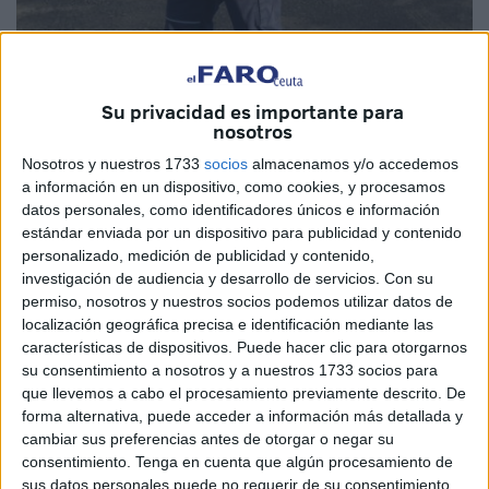
Su privacidad es importante para
Imagen de archivo
nosotros
Nosotros y nuestros 1733
socios
almacenamos y/o accedemos
a información en un dispositivo, como cookies, y procesamos
datos personales, como identificadores únicos e información
La Constitución española confiere una importancia
estándar enviada por un dispositivo para publicidad y contenido
personalizado, medición de publicidad y contenido,
singular a los sindicatos y a las asociaciones
investigación de audiencia y desarrollo de servicios.
Con su
empresariales en el marco del Estado social y democrático
permiso, nosotros y nuestros socios podemos utilizar datos de
de Derecho que ambos agentes deben jugar con
localización geográfica precisa e identificación mediante las
responsabilidad.
características de dispositivos. Puede hacer clic para otorgarnos
su consentimiento a nosotros y a nuestros 1733 socios para
Las centrales de clase volverán a salir a la calle este
que llevemos a cabo el procesamiento previamente descrito. De
forma alternativa, puede acceder a información más detallada y
Primero de Mayo con la necesidad de actualizar los
cambiar sus preferencias antes de otorgar o negar su
salarios y, a través de ellos, repartir la riqueza en un
consentimiento.
Tenga en cuenta que algún procesamiento de
contexto inflacionista como principal reivindicación.
sus datos personales puede no requerir de su consentimiento,