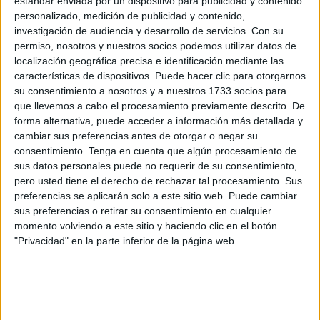
estándar enviada por un dispositivo para publicidad y contenido
personalizado, medición de publicidad y contenido,
La
AD Ceuta FC
y el Imperio Los Rosales han
investigación de audiencia y desarrollo de servicios.
Con su
alcanzado un acuerdo de fusión
deportiva e institucional
permiso, nosotros y nuestros socios podemos utilizar datos de
con el objetivo de competir bajo un mismo escudo en la
localización geográfica precisa e identificación mediante las
Segunda División B de Fútbol Sala.
características de dispositivos. Puede hacer clic para otorgarnos
su consentimiento a nosotros y a nuestros 1733 socios para
La unión nace con la intención de “
consolidar un
que llevemos a cabo el procesamiento previamente descrito. De
forma alternativa, puede acceder a información más detallada y
proyecto sólido, ambicioso y representativo de toda la
cambiar sus preferencias antes de otorgar o negar su
ciudad
, reuniendo la experiencia, la estructura y la pasión
consentimiento.
Tenga en cuenta que algún procesamiento de
de dos entidades que han trabajado durante años por el
sus datos personales puede no requerir de su consentimiento,
crecimiento del deporte ceutí”.
pero usted tiene el derecho de rechazar tal procesamiento. Sus
preferencias se aplicarán solo a este sitio web. Puede cambiar
sus preferencias o retirar su consentimiento en cualquier
momento volviendo a este sitio y haciendo clic en el botón
"Privacidad" en la parte inferior de la página web.