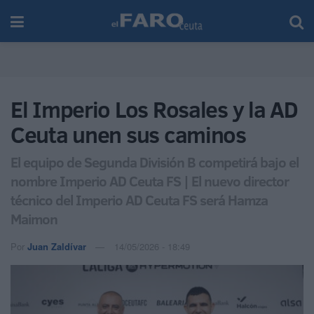
El Imperio Los Rosales y la AD
Ceuta unen sus caminos
El equipo de Segunda División B competirá bajo el
nombre Imperio AD Ceuta FS | El nuevo director
técnico del Imperio AD Ceuta FS será Hamza
Maimon
Por
Juan Zaldívar
14/05/2026 - 18:49