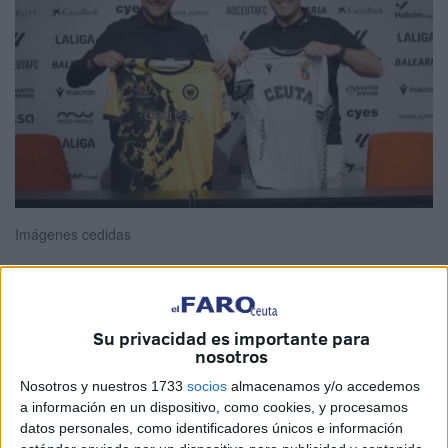
Imágenes cedidas
La ciudad de Ceuta vivirá a partir de la temporada 2026-
Su privacidad es importante para
nosotros
2027 un
momento histórico para el
fútbol sala local
.
Tras lograr su permanencia con una grandísima segunda
Nosotros y nuestros 1733
socios
almacenamos y/o accedemos
vuelta, su equipo representante cambiará de imagen y
a información en un dispositivo, como cookies, y procesamos
datos personales, como identificadores únicos e información
rumbo con aspiraciones de crecer más.