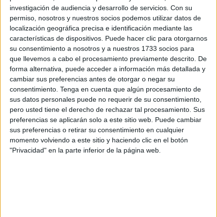
La parte sur no se encuentra en su mejor momento. “Es
investigación de audiencia y desarrollo de servicios.
Con su
bastante llamativo. Ahí sigue existiendo el problema de
permiso, nosotros y nuestros socios podemos utilizar datos de
localización geográfica precisa e identificación mediante las
excrementos, de basuras y demás. Ofrece una imagen
características de dispositivos. Puede hacer clic para otorgarnos
descuidada”, apunta. Tiempo atrás la zona en la que se
su consentimiento a nosotros y a nuestros 1733 socios para
halla la puerta de Fez también estaba acompañada de
que llevemos a cabo el procesamiento previamente descrito. De
estos elementos. Sin embargo, ha experimentado un
forma alternativa, puede acceder a información más detallada y
cambiar sus preferencias antes de otorgar o negar su
cambio notorio de forma reciente en positivo.
consentimiento.
Tenga en cuenta que algún procesamiento de
sus datos personales puede no requerir de su consentimiento,
Pérez resalta la relevancia de prestar atención al resto del
pero usted tiene el derecho de rechazar tal procesamiento. Sus
conjunto que conforma este legado del pasado. “Hay que
preferencias se aplicarán solo a este sitio web. Puede cambiar
tener en cuenta que los monumentos son como personas
sus preferencias o retirar su consentimiento en cualquier
mayores. Tienen muchos siglos. Como ellos precisan
momento volviendo a este sitio y haciendo clic en el botón
"Privacidad" en la parte inferior de la página web.
continuamente un diagnóstico, una analítica. Pasa igual.
Ver que partes están peor, cuáles requieren una actuación
inmediata, cuales pueden esperar”, reflexiona. Otra de las
reclamaciones surge en torno al Plan especial de
Protección y Reforma Interior de las Murallas Merinidas,
aprobado en 2005. “Creo que tras casi 20 años toca hacer