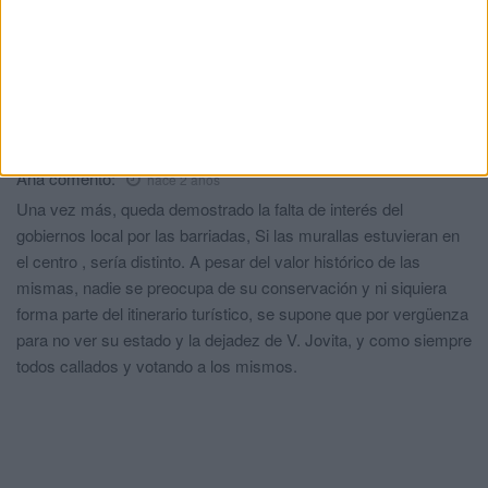
un monumento, la plaza de África ha enterrado unos pocos de
millones en estar igual, las locetas del Revellin se cambian
como los cromos y podríamos seguir, pues nada en lugar de
recuperar el escaso patrimonio o adecentar nuestros espacios
verdes, montes, playas a dilapidar .
Ana
comentó:
hace 2 años
Una vez más, queda demostrado la falta de interés del
gobiernos local por las barriadas, Si las murallas estuvieran en
el centro , sería distinto. A pesar del valor histórico de las
mismas, nadie se preocupa de su conservación y ni siquiera
forma parte del itinerario turístico, se supone que por vergüenza
para no ver su estado y la dejadez de V. Jovita, y como siempre
todos callados y votando a los mismos.