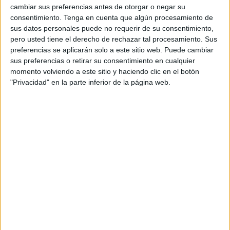
“El Mixto es un barrio donde cristianos y musulmanes
cambiar sus preferencias antes de otorgar o negar su
consentimiento.
Tenga en cuenta que algún procesamiento de
conviven en armonía desde hace muchísimos años. Aquí
sus datos personales puede no requerir de su consentimiento,
todos nos conocemos y somos amigos. Si alguien necesita
pero usted tiene el derecho de rechazar tal procesamiento. Sus
ayuda, se le presta. Así somos en esta barriada; todos a
preferencias se aplicarán solo a este sitio web. Puede cambiar
una; sin diferencias ni de raza ni de color”, explica
sus preferencias o retirar su consentimiento en cualquier
momento volviendo a este sitio y haciendo clic en el botón
Francisco Ayora, presidente de la Asociación de Vecinos
"Privacidad" en la parte inferior de la página web.
San Pedro.
Una asociación que, como la mayoría de las existentes en
Ceuta, se encuentra un poco inactiva a causa de una
pandemia que ya pesa sobre las espaldas de todos y que
ha pasado factura a este tipo de entidades.
Desde la explanada del local social del barrio, Ayora
recuerda todas las actividades, fiestas e iniciativas hechas
tiempo atrás, deseando que pronto pueda volver la
normalidad: “Hemos organizado tantas cosas: verbenas,
carnavales, actos de Semana Santa…, llevábamos a cabo