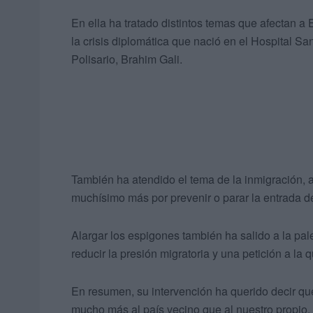
En ella ha tratado distintos temas que afectan a
la crisis diplomática que nació en el Hospital San
Polisario, Brahim Gali.
También ha atendido el tema de la inmigración,
muchísimo más por prevenir o parar la entrada d
Alargar los espigones también ha salido a la pa
reducir la presión migratoria y una petición a l
En resumen, su intervención ha querido decir q
mucho más al país vecino que al nuestro propio.