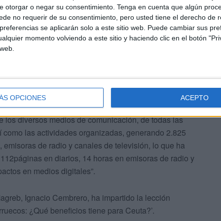
e otorgar o negar su consentimiento.
Tenga en cuenta que algún proc
os pueden ser consultados desde Internet, accediendo
de no requerir de su consentimiento, pero usted tiene el derecho de r
niversitario”, ha proseguido.
referencias se aplicarán solo a este sitio web. Puede cambiar sus pref
alquier momento volviendo a este sitio y haciendo clic en el botón "Pri
 web.
ÁS OPCIONES
ACEPTO
del Departamento de Comunicación y Prensa, que
e los diversos medios de comunicación, de todas las
sí como las actividades organizadas, generando 2.825
 emisoras de radio y canales de televisión, lo que ha
12páginas en diarios, 14 horas en emisoras de radio y
actos en medios digitales”.
 Magreb, Ignacio Cembrero, ha impartido la lección
rruecos: ¿Qué beneficios tiene para Ceuta?’.