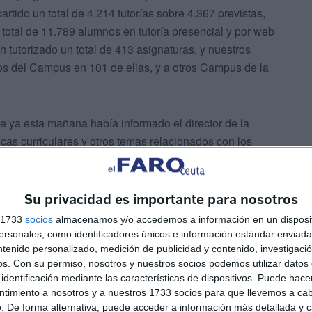
tido un total de 4.214 tutorías sobre 4.367 previstas,
total de 11.789 alumnos en tutoría presencial y por web
n tutorizado un total de 413 asignaturas, y nuestros
os del Campus en 101 de ellas, y a otros Campus de la
ya esta mañana había informado el director de la
cas curriculares y otros temas relacionados con los
a la
UNED
.
 estudiantes: 13 en grados de EEES, 8 en Máster
Su privacidad es importante para nosotros
 el curso de Acceso Directo a la Universidad 21
s 1733
socios
almacenamos y/o accedemos a información en un disposit
epresenta el 36% de los matriculados, y el 82% de los
sonales, como identificadores únicos e información estándar enviada 
ntenido personalizado, medición de publicidad y contenido, investigaci
os.
Con su permiso, nosotros y nuestros socios podemos utilizar datos 
identificación mediante las características de dispositivos. Puede hacer
cia y al aprendizaje, la biblioteca se ha comprometido,
ntimiento a nosotros y a nuestros 1733 socios para que llevemos a ca
ografía básica de grados, con una dotación
. De forma alternativa, puede acceder a información más detallada y 