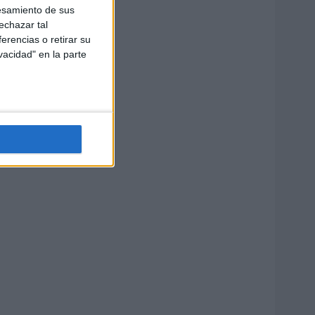
esamiento de sus
echazar tal
erencias o retirar su
vacidad" en la parte