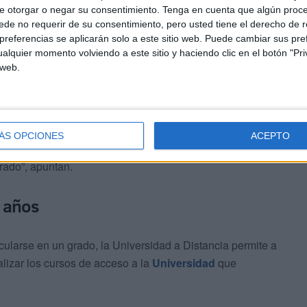
e otorgar o negar su consentimiento.
Tenga en cuenta que algún proc
de no requerir de su consentimiento, pero usted tiene el derecho de r
referencias se aplicarán solo a este sitio web. Puede cambiar sus pref
alquier momento volviendo a este sitio y haciendo clic en el botón "Pri
 web.
 interés y ofrece la posibilidad de, una vez aprobados los
en el expediente académico del alumno si decide
ÁS OPCIONES
ACEPTO
 que tengan validez como ECTS oficiales y se consideren
grado”, apuntan.
 años
icularse en un grado, la Universidad a Distancia permite a
alizar los cursos de acceso a la
Universidad
que