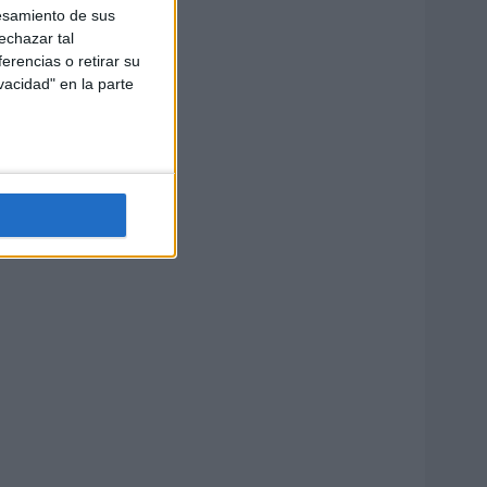
esamiento de sus
echazar tal
erencias o retirar su
vacidad" en la parte