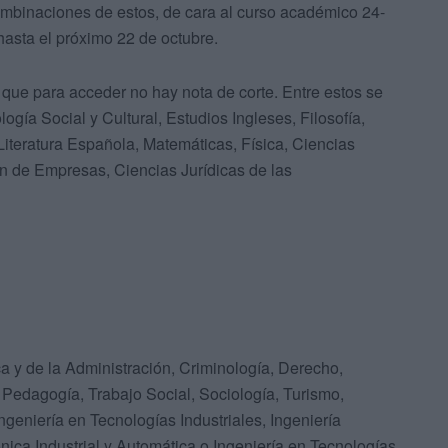
ombinaciones de estos, de cara al curso académico 24-
asta el próximo 22 de octubre.
s que para acceder no hay nota de corte. Entre estos se
gía Social y Cultural, Estudios Ingleses, Filosofía,
 Literatura Española, Matemáticas, Física, Ciencias
n de Empresas, Ciencias Jurídicas de las
a y de la Administración, Criminología, Derecho,
 Pedagogía, Trabajo Social, Sociología, Turismo,
Ingeniería en Tecnologías Industriales, Ingeniería
ónica Industrial y Automática o Ingeniería en Tecnologías