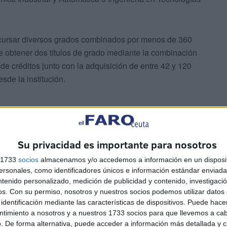
e cursar diversos grados combinados por menos de 360
e obtener dos títulos de grado mediante la combinación
de créditos junto con la adquisición de entre 42 y 120
de la institución.
Su privacidad es importante para nosotros
s 1733
socios
almacenamos y/o accedemos a información en un disposit
sonales, como identificadores únicos e información estándar enviada 
ntenido personalizado, medición de publicidad y contenido, investigaci
os.
Con su permiso, nosotros y nuestros socios podemos utilizar datos 
microgrado, que se trata de un tipo de enseñanza propia
identificación mediante las características de dispositivos. Puede hacer
r la adquisición de nuevas competencias que preparen a
ntimiento a nosotros y a nuestros 1733 socios para que llevemos a ca
s laborales, sociales y tecnológicos”.
. De forma alternativa, puede acceder a información más detallada y 