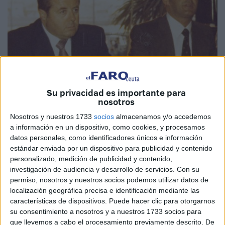
Su privacidad es importante para
nosotros
Nosotros y nuestros 1733
socios
almacenamos y/o accedemos
a información en un dispositivo, como cookies, y procesamos
datos personales, como identificadores únicos e información
estándar enviada por un dispositivo para publicidad y contenido
Hace 50 años, en 1969, dos jóvenes recién licenciados en
personalizado, medición de publicidad y contenido,
investigación de audiencia y desarrollo de servicios.
Con su
Filosofía y Letras y docentes en activo se unen a las 28
permiso, nosotros y nuestros socios podemos utilizar datos de
personas que sentaron un precedente en la vida cultural,
localización geográfica precisa e identificación mediante las
científica y social de la ciudad de Ceuta. Este miércoles, el
características de dispositivos. Puede hacer clic para otorgarnos
Instituto de Estudios Ceutíes (IEC)
celebra un homenaje
su consentimiento a nosotros y a nuestros 1733 socios para
que llevemos a cabo el procesamiento previamente descrito. De