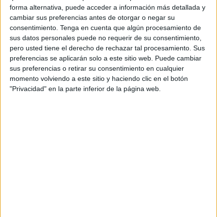
a estos reconocidos profesores, Antonio Bernal y Teodosio
forma alternativa, puede acceder a información más detallada y
Vargas-Machuca, para hablar sobre las anécdotas de
cambiar sus preferencias antes de otorgar o negar su
aquel momento y hacer un recorrido por la historia del
consentimiento.
Tenga en cuenta que algún procesamiento de
Instituto, que este 2019 conmemora su medio siglo de
sus datos personales puede no requerir de su consentimiento,
pero usted tiene el derecho de rechazar tal procesamiento. Sus
historia.
preferencias se aplicarán solo a este sitio web. Puede cambiar
sus preferencias o retirar su consentimiento en cualquier
El acto, conducido por José Luis Gómez Barceló, tendrá
momento volviendo a este sitio y haciendo clic en el botón
lugar en la
Biblioteca Pública del Estado
a las 20.00
"Privacidad" en la parte inferior de la página web.
horas.
Según contó Gómez Barceló a este periódico, tanto Bernal
como Vargas-Machuca comparten estudios universitarios
como carrera profesional. “Cuando se funda el IEC son
dos profesores jóvenes, universitarios, que trabajaban en
el ámbito formativo y cultural de la ciudad”, detalló. El
primero llegó a ser director de la Escuela de Formación del
Profesorado, el segundo dirigió el Instituto Siete Colinas, y
ambos fueron concejales en el Ayuntamiento de Ceuta