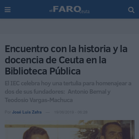
Encuentro con la historia y la
docencia de Ceuta en la
Biblioteca Pública
El IEC celebra hoy una tertulia para homenajear a
dos de sus fundadores: Antonio Bernal y
Teodosio Vargas-Machuca
Por
José Luis Zafra
19/06/2019 - 06:28