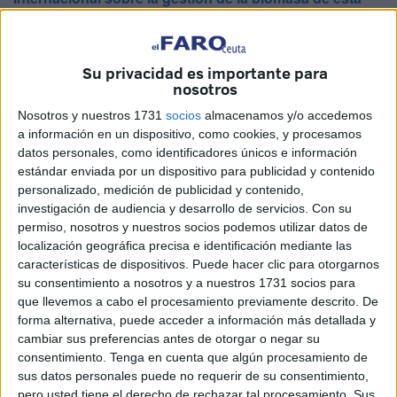
especie invasora
, un encuentro organizado por el Instituto
de Estudios Ceutíes (IEC) y el Aula del Mar-CEIMAR de la
Universidad de Granada, con la colaboración de distintas
Su privacidad es importante para
nosotros
entidades científicas y académicas.
Nosotros y nuestros 1731
socios
almacenamos y/o accedemos
El salón de grados de la Facultad de Ciencias de la Salud
a información en un dispositivo, como cookies, y procesamos
reúne durante tres días y hasta este miércoles a
datos personales, como identificadores únicos e información
investigadores, técnicos y especialistas nacionales e
estándar enviada por un dispositivo para publicidad y contenido
personalizado, medición de publicidad y contenido,
internacionales para abordar una problemática que afecta
investigación de audiencia y desarrollo de servicios.
Con su
de lleno al litoral ceutí y al conjunto del Estrecho.
permiso, nosotros y nuestros socios podemos utilizar datos de
localización geográfica precisa e identificación mediante las
En la inauguración del encuentro participaron la consejera
características de dispositivos. Puede hacer clic para otorgarnos
de Educación, Cultura y Juventud y presidenta del IEC,
su consentimiento a nosotros y a nuestros 1731 socios para
Pilar Orozco; el vicepresidente primero y consejero de
que llevemos a cabo el procesamiento previamente descrito. De
forma alternativa, puede acceder a información más detallada y
Medio Ambiente, Servicios Urbanos y Vivienda, Alejandro
cambiar sus preferencias antes de otorgar o negar su
Ramírez; representantes de la Universidad de Granada y
consentimiento.
Tenga en cuenta que algún procesamiento de
miembros de la organización científica del taller.
sus datos personales puede no requerir de su consentimiento,
pero usted tiene el derecho de rechazar tal procesamiento. Sus