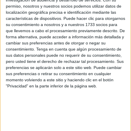
su casa.
permiso, nosotros y nuestros socios podemos utilizar datos de
localización geográfica precisa e identificación mediante las
Indignación
características de dispositivos. Puede hacer clic para otorgarnos
su consentimiento a nosotros y a nuestros 1733 socios para
que llevemos a cabo el procesamiento previamente descrito. De
Concretamente, el problema hallado se encuentra en la
forma alternativa, puede acceder a información más detallada y
Huerta del Molino, “en el llano junto a los
garajes del
cambiar sus preferencias antes de otorgar o negar su
Cateto
”, según han indicado las denunciantes.
consentimiento.
Tenga en cuenta que algún procesamiento de
sus datos personales puede no requerir de su consentimiento,
El tono de las quejas vecinales ha causado la indignación
pero usted tiene el derecho de rechazar tal procesamiento. Sus
con cierto grado de resignación tras el caso omiso recibido
preferencias se aplicarán solo a este sitio web. Puede cambiar
sus preferencias o retirar su consentimiento en cualquier
“desde el Ayuntamiento” después de la presentación de
momento volviendo a este sitio y haciendo clic en el botón
reiteradas queja
s relacionadas con el estado del barrio.
"Privacidad" en la parte inferior de la página web.