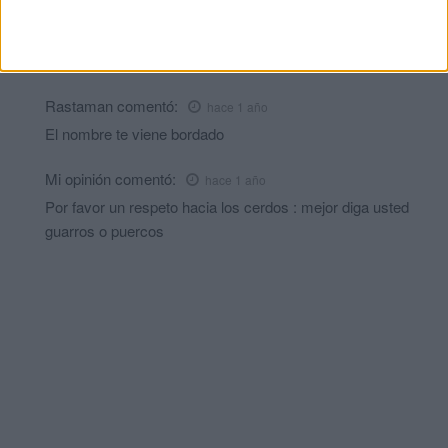
También es suficiente observar que este comportamientos a
bajado con los minaretes y viene pa quearse.
GRACIAS CENSURA.
Rastaman
comentó:
hace 1 año
El nombre te viene bordado
Mi opinión
comentó:
hace 1 año
Por favor un respeto hacia los cerdos : mejor diga usted
guarros o puercos