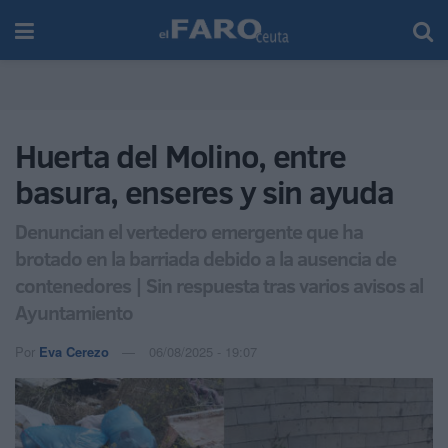
Huerta del Molino, entre
basura, enseres y sin ayuda
Denuncian el vertedero emergente que ha
brotado en la barriada debido a la ausencia de
contenedores | Sin respuesta tras varios avisos al
Ayuntamiento
Por
Eva Cerezo
06/08/2025 - 19:07