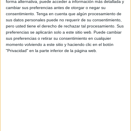
forma alternativa, puede acceder a información más detallada y
Los jinetes y caballos han querido dar una demostración
cambiar sus preferencias antes de otorgar o negar su
consentimiento.
Tenga en cuenta que algún procesamiento de
de como se realiza este deporte. Han sido varias las
sus datos personales puede no requerir de su consentimiento,
jornadas que han disfrutado de distintas modalidades,
pero usted tiene el derecho de rechazar tal procesamiento. Sus
pero una de las más espectaculares ha sido la de saltos.
preferencias se aplicarán solo a este sitio web. Puede cambiar
sus preferencias o retirar su consentimiento en cualquier
Los diferentes conjuntos han participado con sus
momento volviendo a este sitio y haciendo clic en el botón
respectivos caballos y el Centro Ecuestre ha vuelto a
"Privacidad" en la parte inferior de la página web.
vibrar con competiciones de hípica. La Semana del
Deporte Militar
está dando muestras que la ciudad puede
acoger muchas disciplinas en poco tiempo y eso da vida a
una ciudad.
Desde el lunes se está celebrando competiciones de
distintos deportes y este viernes será el colofón final. La
hípica ha sido una de las más seguidas, no solo por el
número de participantes sino también por las personas
que se han desplazado hasta las instalaciones.