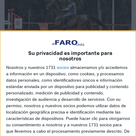
Su privacidad es importante para
nosotros
María García
Nosotros y nuestros 1731
socios
almacenamos y/o accedemos
a información en un dispositivo, como cookies, y procesamos
datos personales, como identificadores únicos e información
estándar enviada por un dispositivo para publicidad y contenido
La IV Semana del Deporte Militar está dejando
personalizado, medición de publicidad y contenido,
investigación de audiencia y desarrollo de servicios.
Con su
espectaculares imágenes en diferentes puntos de la
permiso, nosotros y nuestros socios podemos utilizar datos de
ciudad. La tercera jornada de esta Semana del Deporte
localización geográfica precisa e identificación mediante las
Militar se ha desarrollado en varias zonas, una de ellas ha
características de dispositivos. Puede hacer clic para otorgarnos
sido el Centro Ecuestre con las distintas disciplinas de
su consentimiento a nosotros y a nuestros 1731 socios para
hípica
.
que llevemos a cabo el procesamiento previamente descrito. De