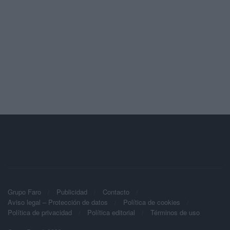
Grupo Faro
Publicidad
Contacto
Aviso legal – Protección de datos
Política de cookies
Política de privacidad
Política editorial
Términos de uso