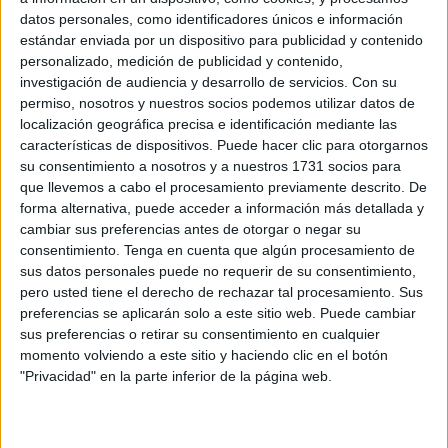
busca convertir Ceuta en un lugar mejor gracias a su
datos personales, como identificadores únicos e información
habilidad con las agujas.
estándar enviada por un dispositivo para publicidad y contenido
personalizado, medición de publicidad y contenido,
Las 22 mujeres que forman parte de este colectivo no dan
investigación de audiencia y desarrollo de servicios.
Con su
"puntada sin hilo", así que para ellas cada minuto de su
permiso, nosotros y nuestros socios podemos utilizar datos de
tiempo libre es una oportunidad para crear herramientas
localización geográfica precisa e identificación mediante las
características de dispositivos. Puede hacer clic para otorgarnos
que puedan ayudar a otras personas.
su consentimiento a nosotros y a nuestros 1731 socios para
que llevemos a cabo el procesamiento previamente descrito. De
Con esa mentalidad
altruista
llevan tejiendo desde abril
forma alternativa, puede acceder a información más detallada y
para la Fundación Eduardo Gallardo Salguero, a la que
cambiar sus preferencias antes de otorgar o negar su
entregarán este jueves casi un centenar de piezas
consentimiento.
Tenga en cuenta que algún procesamiento de
destinadas a la estimulación sensorial de sus usuarios.
sus datos personales puede no requerir de su consentimiento,
pero usted tiene el derecho de rechazar tal procesamiento. Sus
Para estas habilidosas tejedoras se trata de la
preferencias se aplicarán solo a este sitio web. Puede cambiar
sus preferencias o retirar su consentimiento en cualquier
continuación casi natural de su proyecto '
Tejiendo para el
momento volviendo a este sitio y haciendo clic en el botón
recuerdo
', con el que el año pasado ya colaboraron con la
"Privacidad" en la parte inferior de la página web.
Asociación de Familiares de Enfermos de
Alzheimer
(AFA) por el Día Mundial de esta enfermedad.