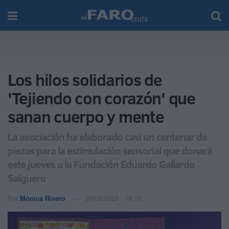
Los hilos solidarios de
'Tejiendo con corazón' que
sanan cuerpo y mente
La asociación ha elaborado casi un centenar de
piezas para la estimulación sensorial que donará
este jueves a la Fundación Eduardo Gallardo
Salguero
Por
Mónica Rivero
26/09/2023 - 19:13