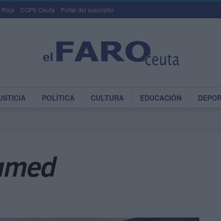
 Roja
COPE Ceuta
Portal del suscriptor
USTICIA
POLÍTICA
CULTURA
EDUCACIÓN
DEPO
amed