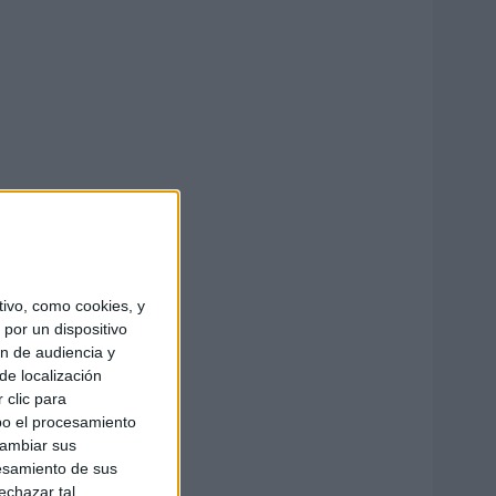
ivo, como cookies, y
por un dispositivo
ón de audiencia y
de localización
 clic para
bo el procesamiento
cambiar sus
esamiento de sus
echazar tal