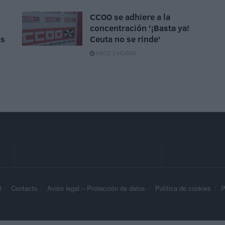
CCOO se adhiere a la
concentración '¡Basta ya!
ás
Ceuta no se rinde'
HACE 2 HORAS
d
Contacto
Aviso legal – Protección de datos
Política de cookies
P