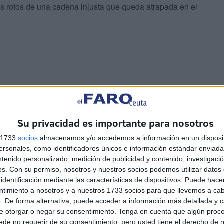
 rotos de una cadena injusta que queda atrapada en el
 dirán que no tienen derechos. Así de simple, nos
señores con capacidad de determinar quién se merece
Su privacidad es importante para nosotros
s 1733
socios
almacenamos y/o accedemos a información en un disposit
ajador que además busca proteger y ayudar a su única
sonales, como identificadores únicos e información estándar enviada 
ntenido personalizado, medición de publicidad y contenido, investigaci
gresar más.
os.
Con su permiso, nosotros y nuestros socios podemos utilizar datos 
identificación mediante las características de dispositivos. Puede hacer
ntimiento a nosotros y a nuestros 1733 socios para que llevemos a ca
. De forma alternativa, puede acceder a información más detallada y 
e otorgar o negar su consentimiento.
Tenga en cuenta que algún proc
de no requerir de su consentimiento, pero usted tiene el derecho de r