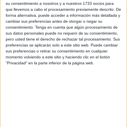
indoor como, por ejemplo, en edificios enteros como en el
su consentimiento a nosotros y a nuestros 1733 socios para
que llevemos a cabo el procesamiento previamente descrito. De
caso de Granada”.
forma alternativa, puede acceder a información más detallada y
cambiar sus preferencias antes de otorgar o negar su
“El derecho penal, no es la solución. Entra en juego
consentimiento.
Tenga en cuenta que algún procesamiento de
cuando todos los mecanismos anteriores han fallado.
sus datos personales puede no requerir de su consentimiento,
Cuando hay consumo, hay gente que vende porque quiere
pero usted tiene el derecho de rechazar tal procesamiento. Sus
beneficiarse económicamente de esas ventas”, ha
preferencias se aplicarán solo a este sitio web. Puede cambiar
sus preferencias o retirar su consentimiento en cualquier
proseguido.
momento volviendo a este sitio y haciendo clic en el botón
"Privacidad" en la parte inferior de la página web.