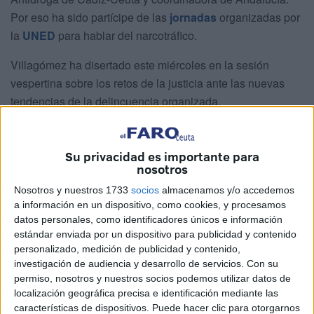
Por eso ha sido partícipe de las
jornadas
organizadas por
la
UNED
para hablar del narcotráfico.
Villagómez ha disertado este miércoles en la sesión
vespertina sobre los retos de la justicia ante las nuevas
tendencias de la delincuencia organizada.
La fiscal ha insistido en que es un tema que está
generando “mucha polémica” y repercusión social. “Me
Su privacidad es importante para
alegro mucho de volver ya que el año 1991 venía a
nosotros
celebrar juicios en Audiencia y Penales”, ha asegurado.
Nosotros y nuestros 1733
socios
almacenamos y/o accedemos
a información en un dispositivo, como cookies, y procesamos
Ha reconocido que el consumo de drogas ha ido en
datos personales, como identificadores únicos e información
“aumento” en los últimos años y que, como es lógico, ha
estándar enviada por un dispositivo para publicidad y contenido
ido en crecimiento la actividad delictiva en nuestra ciudad
personalizado, medición de publicidad y contenido,
investigación de audiencia y desarrollo de servicios.
Con su
y en el Campo de Gibraltar. “España es un país que fluye,
permiso, nosotros y nuestros socios podemos utilizar datos de
con camiones y coches por donde cruza la droga de punta
localización geográfica precisa e identificación mediante las
a punta. Es un país que se está cultivando marihuana
características de dispositivos. Puede hacer clic para otorgarnos