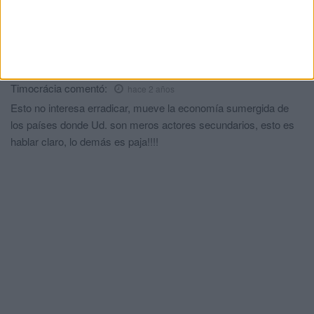
Comments
1
Timocrácia
comentó:
hace 2 años
Esto no interesa erradicar, mueve la economía sumergida de
los países donde Ud. son meros actores secundarios, esto es
hablar claro, lo demás es paja!!!!