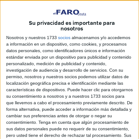
Aena
realizó una serie de obras de
modernización en la
instalación aeroportuaria
, clave para los ceutíes, que han
Su privacidad es importante para
permitido incrementar de forma significativa el espacio
nosotros
destinado a la sala de embarque así como del área de
Nosotros y nuestros 1733
socios
almacenamos y/o accedemos
llegadas y recogida de equipajes.
a información en un dispositivo, como cookies, y procesamos
datos personales, como identificadores únicos e información
A fin de equipar la zona remozada del terminal, se ha
estándar enviada por un dispositivo para publicidad y contenido
personalizado, medición de publicidad y contenido,
optado por una solución ecológica. Con un importe
investigación de audiencia y desarrollo de servicios.
Con su
previsto de casi 75.000 euros en su licitación,
los
permiso, nosotros y nuestros socios podemos utilizar datos de
elementos por los que se ha optado se basan en una
localización geográfica precisa e identificación mediante las
estética ecológica y moderna
, adecuada para el nuevo
características de dispositivos. Puede hacer clic para otorgarnos
su consentimiento a nosotros y a nuestros 1733 socios para
aspecto de la remodelada terminal, donde la madera y las
que llevemos a cabo el procesamiento previamente descrito. De
plantas ocupan una superficie de impacto visual
forma alternativa, puede acceder a información más detallada y
cambiar sus preferencias antes de otorgar o negar su
Aena
ha invertido casi 300.000 euros en esta obra
consentimiento.
Tenga en cuenta que algún procesamiento de
remodelación que amplía la zona de embarque así como
sus datos personales puede no requerir de su consentimiento,
el área de llegadas y recogida de equipajes, que quedarán
pero usted tiene el derecho de rechazar tal procesamiento. Sus