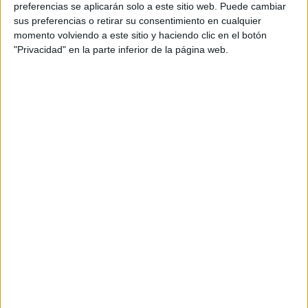
separadas física y visualmente, diferenciando ambas
preferencias se aplicarán solo a este sitio web. Puede cambiar
sus preferencias o retirar su consentimiento en cualquier
estancias.
momento volviendo a este sitio y haciendo clic en el botón
"Privacidad" en la parte inferior de la página web.
La nueva zona de embarque ha duplicado la
superficie
, incrementando su capacidad con la puesta en
servicio de una puerta de embarque más, lo que permite la